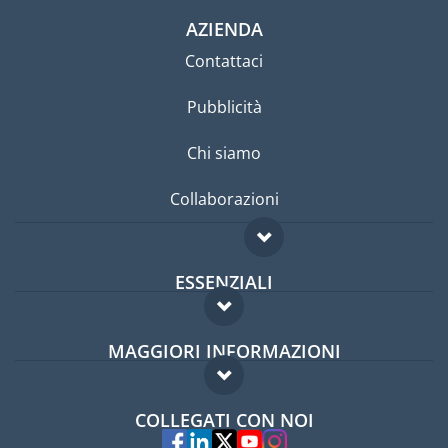
AZIENDA
Contattaci
Pubblicità
Chi siamo
Collaborazioni
ESSENZIALI
Forum per expat
MAGGIORI INFORMAZIONI
Guida per expat
Domande frequenti
Lavori all'estero
COLLEGATI CON NOI
Esperti