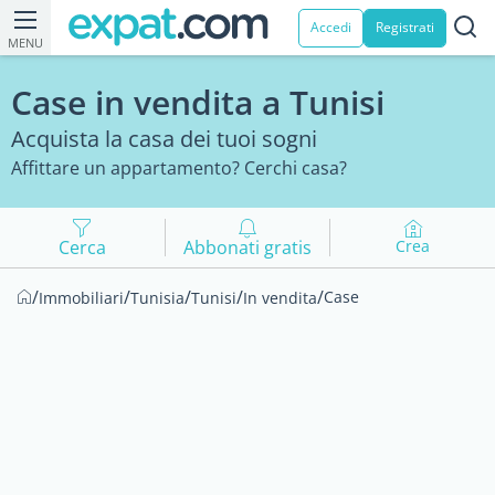
Accedi
Registrati
MENU
Case in vendita a Tunisi
Acquista la casa dei tuoi sogni
Affittare un appartamento? Cerchi casa?
Cerca
Abbonati gratis
Crea
/
/
/
/
/
Case
Immobiliari
Tunisia
Tunisi
In vendita