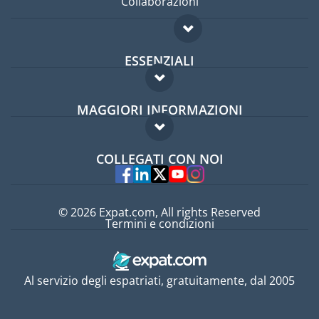
Collaborazioni
ESSENZIALI
Forum per expat
MAGGIORI INFORMAZIONI
Guida per expat
Domande frequenti
Lavori all'estero
COLLEGATI CON NOI
Esperti
© 2026 Expat.com, All rights Reserved
Termini e condizioni
Al servizio degli espatriati, gratuitamente, dal 2005