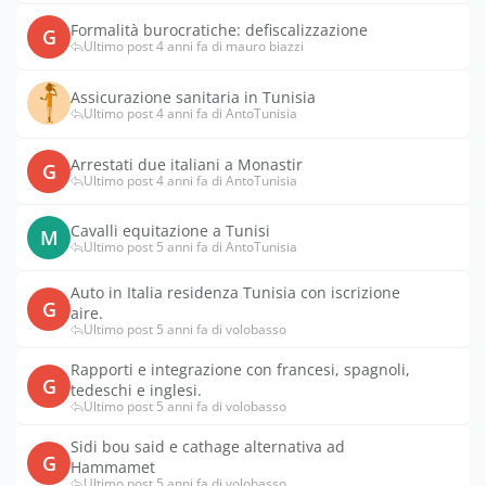
Formalità burocratiche: defiscalizzazione
G
Ultimo post 4 anni fa di mauro biazzi
Assicurazione sanitaria in Tunisia
Ultimo post 4 anni fa di AntoTunisia
Arrestati due italiani a Monastir
G
Ultimo post 4 anni fa di AntoTunisia
Cavalli equitazione a Tunisi
M
Ultimo post 5 anni fa di AntoTunisia
Auto in Italia residenza Tunisia con iscrizione
G
aire.
Ultimo post 5 anni fa di volobasso
Rapporti e integrazione con francesi, spagnoli,
G
tedeschi e inglesi.
Ultimo post 5 anni fa di volobasso
Sidi bou said e cathage alternativa ad
G
Hammamet
Ultimo post 5 anni fa di volobasso