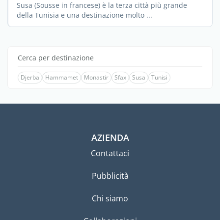
Susa (Sousse in francese) è la terza città più grande
della Tunisia e una destinazione molto ...
Cerca per destinazione
Djerba
Hammamet
Monastir
Sfax
Susa
Tunisi
AZIENDA
Contattaci
Pubblicità
Chi siamo