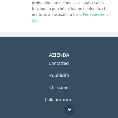
probabilmente nel mio caso qualcosa ha
funzionato perché mi hanno telefonato che
era tutto a posto,allora ho ...
Per saperne di
più
AZIENDA
Contattaci
Pubblicità
Chi siamo
Collaborazioni