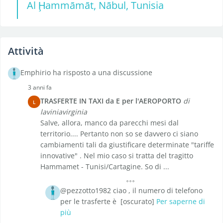
Al Ḩammāmāt, Nābul, Tunisia
Attività
Emphirio ha risposto a una discussione
3 anni fa
TRASFERTE IN TAXI da E per l'AEROPORTO
di
L
laviniavirginia
Salve, allora, manco da parecchi mesi dal
territorio.... Pertanto non so se davvero ci siano
cambiamenti tali da giustificare determinate "tariffe
innovative" . Nel mio caso si tratta del tragitto
Hammamet - Tunisi/Cartagine. So di ...
@pezzotto1982 ciao , il numero di telefono
per le trasferte è [oscurato]
Per saperne di
più