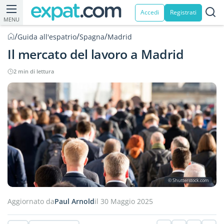
Accedi
Registrati
MENU
/
/
/
Guida all'espatrio
Spagna
Madrid
Il mercato del lavoro a Madrid
2 min di lettura
© Shutterstock.com
Aggiornato da
Paul Arnold
il 30 Maggio 2025