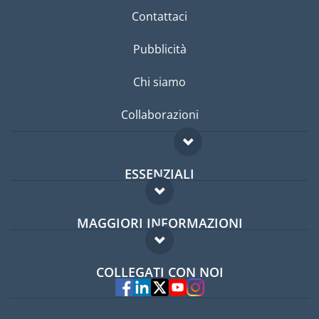
Contattaci
Pubblicità
Chi siamo
Collaborazioni
ESSENZIALI
Forum per expat
MAGGIORI INFORMAZIONI
Guida per expat
Domande frequenti
Lavori all'estero
COLLEGATI CON NOI
Esperti