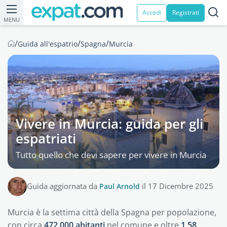
Accedi
Registrati
MENU
/
/
/
Guida all'espatrio
Spagna
Murcia
Vivere in Murcia: guida per gli
espatriati
Tutto quello che devi sapere per vivere in Murcia
Guida aggiornata da
Paul Arnold
il 17 Dicembre 2025
Murcia è la settima città della Spagna per popolazione,
con circa
472.000 abitanti
nel comune e oltre
1,58