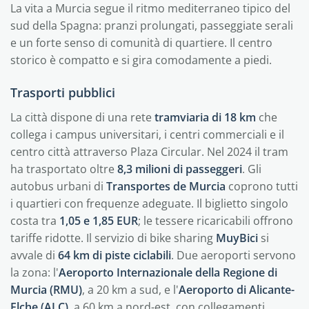
La vita a Murcia segue il ritmo mediterraneo tipico del
sud della Spagna: pranzi prolungati, passeggiate serali
e un forte senso di comunità di quartiere. Il centro
storico è compatto e si gira comodamente a piedi.
Trasporti pubblici
La città dispone di una rete
tramviaria di 18 km
che
collega i campus universitari, i centri commerciali e il
centro città attraverso Plaza Circular. Nel 2024 il tram
ha trasportato oltre
8,3 milioni di passeggeri
. Gli
autobus urbani di
Transportes de Murcia
coprono tutti
i quartieri con frequenze adeguate. Il biglietto singolo
costa tra
1,05 e 1,85 EUR
; le tessere ricaricabili offrono
tariffe ridotte. Il servizio di bike sharing
MuyBici
si
avvale di
64 km di piste ciclabili
. Due aeroporti servono
la zona: l'
Aeroporto Internazionale della Regione di
Murcia (RMU)
, a 20 km a sud, e l'
Aeroporto di Alicante-
Elche (ALC)
, a 60 km a nord-est, con collegamenti