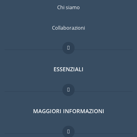
Chi siamo
Collaborazioni
ESSENZIALI
Forum per expat
MAGGIORI INFORMAZIONI
Guida per expat
Lavori all'estero
Domande frequenti