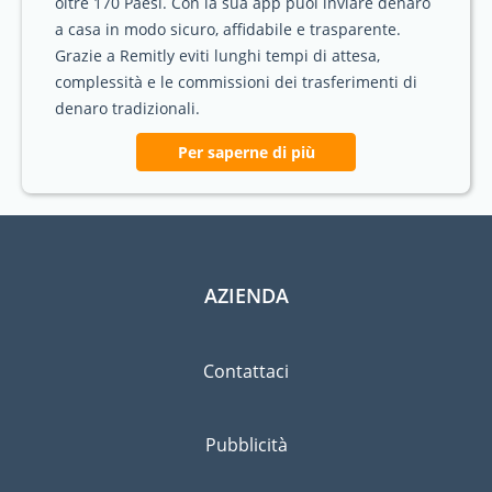
oltre 170 Paesi. Con la sua app puoi inviare denaro
a casa in modo sicuro, affidabile e trasparente.
Grazie a Remitly eviti lunghi tempi di attesa,
complessità e le commissioni dei trasferimenti di
denaro tradizionali.
Per saperne di più
AZIENDA
Contattaci
Pubblicità