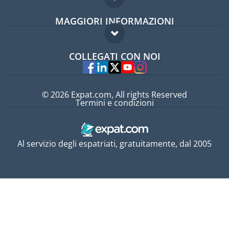
Forum per expat
MAGGIORI INFORMAZIONI
Guida per expat
Domande frequenti
Lavori all'estero
COLLEGATI CON NOI
Esperti
© 2026 Expat.com, All rights Reserved
Termini e condizioni
Al servizio degli espatriati, gratuitamente, dal 2005