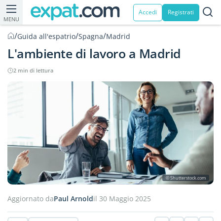
Accedi
Registrati
MENU
/
/
/
Guida all'espatrio
Spagna
Madrid
L'ambiente di lavoro a Madrid
2 min di lettura
© Shutterstock.com
Aggiornato da
Paul Arnold
il 30 Maggio 2025