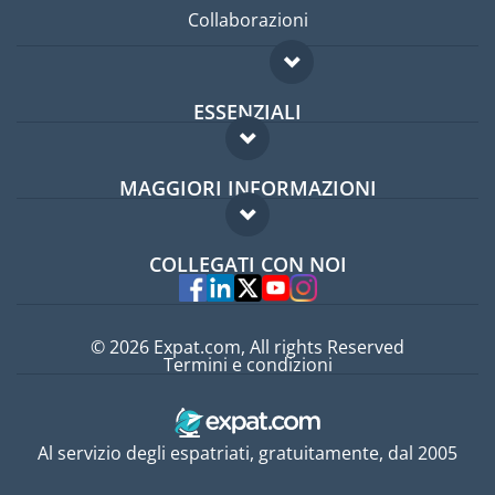
Collaborazioni
ESSENZIALI
Forum per expat
MAGGIORI INFORMAZIONI
Guida per expat
Domande frequenti
Lavori all'estero
COLLEGATI CON NOI
Esperti
© 2026 Expat.com, All rights Reserved
Termini e condizioni
Al servizio degli espatriati, gratuitamente, dal 2005