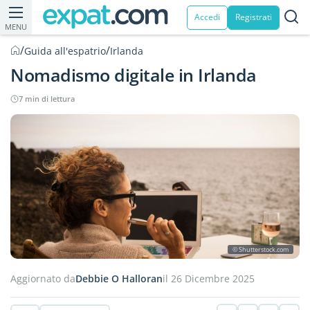
Accedi
Registrati
MENU
/
/
Guida all'espatrio
Irlanda
Nomadismo digitale in Irlanda
7 min di lettura
© Shutterstock.com
Aggiornato da
Debbie O Halloran
il 26 Dicembre 2025