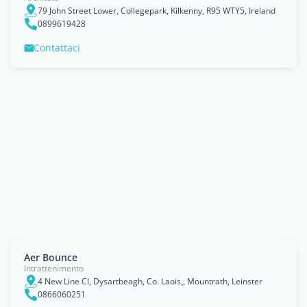
79 John Street Lower, Collegepark, Kilkenny, R95 WTY5, Ireland
0899619428
Contattaci
Aer Bounce
Intrattenimento
4 New Line Cl, Dysartbeagh, Co. Laois,, Mountrath, Leinster
0866060251