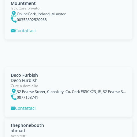
Mountment
Istruttore privato
OnlineCork, Ireland, Munster
00353892520968
Contattaci
Deco Furbish
Deco Furbish
Cure a domicilio
32 Pearse Street, Clonakilty, Co. Cork P85CX23, IE, 32 Pearse Street, Clonakilty, Co. Cork P85CX23,
0877153741
Contattaci
thephonebooth
ahmad
Architetti