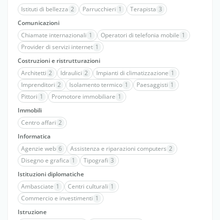
Istituti di bellezza
2
Parrucchieri
1
Terapista
3
Comunicazioni
Chiamate internazionali
1
Operatori di telefonia mobile
1
Provider di servizi internet
1
Costruzioni e ristrutturazioni
Architetti
2
Idraulici
2
Impianti di climatizzazione
1
Imprenditori
2
Isolamento termico
1
Paesaggisti
1
Pittori
1
Promotore immobiliare
1
Immobili
Centro affari
2
Informatica
Agenzie web
6
Assistenza e riparazioni computers
2
Disegno e grafica
1
Tipografi
3
Istituzioni diplomatiche
Ambasciate
1
Centri culturali
1
Commercio e investimenti
1
Istruzione