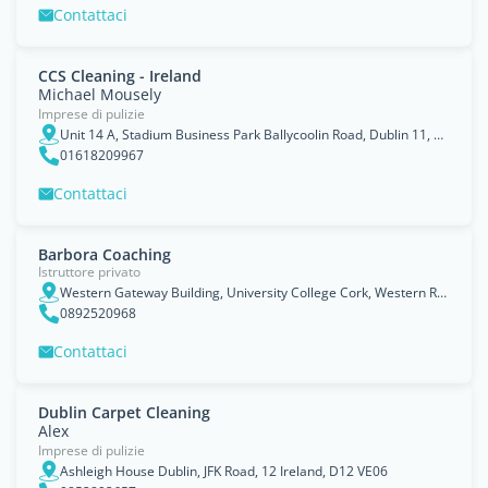
Contattaci
CCS Cleaning - Ireland
Michael Mousely
Imprese di pulizie
Unit 14 A, Stadium Business Park Ballycoolin Road, Dublin 11, Leinster
01618209967
Contattaci
Barbora Coaching
Istruttore privato
Western Gateway Building, University College Cork, Western Road, Cork, T12 XF62, Cork City, Munster
0892520968
Contattaci
Dublin Carpet Cleaning
Alex
Imprese di pulizie
Ashleigh House Dublin, JFK Road, 12 Ireland, D12 VE06