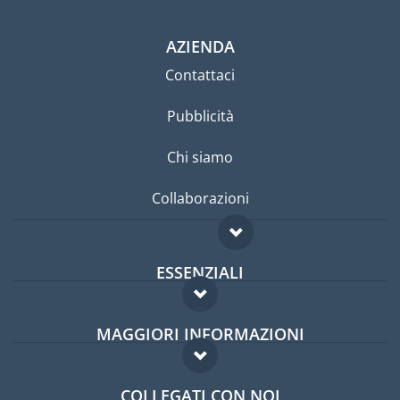
AZIENDA
Contattaci
Pubblicità
Chi siamo
Collaborazioni
ESSENZIALI
Forum per expat
MAGGIORI INFORMAZIONI
Guida per expat
Domande frequenti
Lavori all'estero
COLLEGATI CON NOI