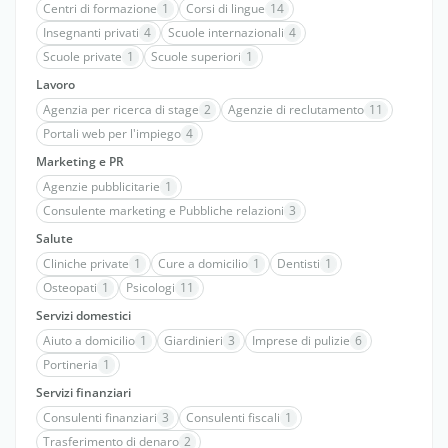
Centri di formazione
1
Corsi di lingue
14
Insegnanti privati
4
Scuole internazionali
4
Scuole private
1
Scuole superiori
1
Lavoro
Agenzia per ricerca di stage
2
Agenzie di reclutamento
11
Portali web per l'impiego
4
Marketing e PR
Agenzie pubblicitarie
1
Consulente marketing e Pubbliche relazioni
3
Salute
Cliniche private
1
Cure a domicilio
1
Dentisti
1
Osteopati
1
Psicologi
11
Servizi domestici
Aiuto a domicilio
1
Giardinieri
3
Imprese di pulizie
6
Portineria
1
Servizi finanziari
Consulenti finanziari
3
Consulenti fiscali
1
Trasferimento di denaro
2