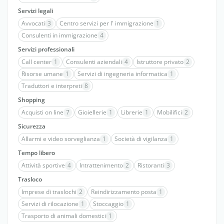
Servizi legali
Avvocati
3
Centro servizi per l' immigrazione
1
Consulenti in immigrazione
4
Servizi professionali
Call center
1
Consulenti aziendali
4
Istruttore privato
2
Risorse umane
1
Servizi di ingegneria informatica
1
Traduttori e interpreti
8
Shopping
Acquisti on line
7
Gioiellerie
1
Librerie
1
Mobilifici
2
Sicurezza
Allarmi e video sorveglianza
1
Società di vigilanza
1
Tempo libero
Attività sportive
4
Intrattenimento
2
Ristoranti
3
Trasloco
Imprese di traslochi
2
Reindirizzamento posta
1
Servizi di rilocazione
1
Stoccaggio
1
Trasporto di animali domestici
1