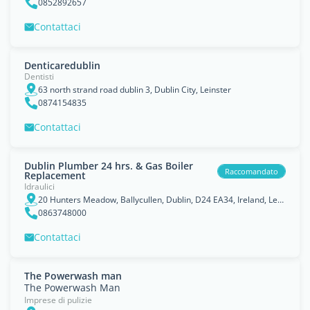
0852892657
Contattaci
Denticaredublin
Dentisti
63 north strand road dublin 3, Dublin City, Leinster
0874154835
Contattaci
Dublin Plumber 24 hrs. & Gas Boiler
Raccomandato
Replacement
Idraulici
20 Hunters Meadow, Ballycullen, Dublin, D24 EA34, Ireland, Leinster
0863748000
Contattaci
The Powerwash man
The Powerwash Man
Imprese di pulizie