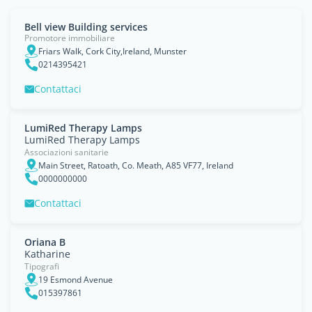
Bell view Building services
Promotore immobiliare
Friars Walk, Cork City,Ireland, Munster
0214395421
Contattaci
LumiRed Therapy Lamps
LumiRed Therapy Lamps
Associazioni sanitarie
Main Street, Ratoath, Co. Meath, A85 VF77, Ireland
0000000000
Contattaci
Oriana B
Katharine
Tipografi
19 Esmond Avenue
015397861