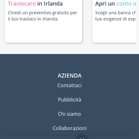
Traslocare
in Irlanda
Apri un
conto in
Chiedi un preventivo gratuito per
Scegli una banca che 
il tuo trasloco in Irlanda.
tue esigenze di espat
AZIENDA
Contattaci
Pubblicità
Chi siamo
Collaborazioni