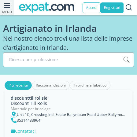
Accedi
Registrati
MENU
Artigianato in Irlanda
Nel nostro elenco trovi una lista delle imprese
d'artigianato in Irlanda.
Ricerca per professione
Più recente
Raccomandazioni
In ordine alfabetico
discounttillrollsie
Discount Till Rolls
Materiale per bricolage
Unit 1C, Crossbeg Ind. Estate Ballymount Road Upper Ballymount Dublin, Leinster
35314433964
Contattaci