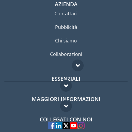
AZIENDA
Contattaci
Pubblicità
Chi siamo
Collaborazioni
ESSENZIALI
Forum per expat
MAGGIORI INFORMAZIONI
Guida per expat
Domande frequenti
Lavori all'estero
COLLEGATI CON NOI
Esperti