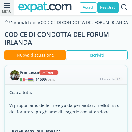
Accedi
Registrati
MENU
/
/
/
CODICE DI CONDOTTA DEL FORUM IRLANDA
Forum
Irlanda
CODICE DI CONDOTTA DEL FORUM
IRLANDA
Nuova discussione
Iscriviti
Francesca
Team
61599
11 anni fa
#1
|
POSTS
Ciao a tutti,
Vi proponiamo delle linee guida per aiutarvi nellutilizzo
del forum: vi preghiamo di leggerle con attenzione.
I PRIMI PASSI SUL FORUM: