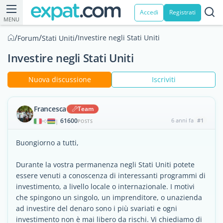
Accedi
Registrati
MENU
/
/
/
Investire negli Stati Uniti
Forum
Stati Uniti
Investire negli Stati Uniti
Nuova discussione
Iscriviti
Francesca
Team
61600
6 anni fa
#1
|
POSTS
Buongiorno a tutti,
Durante la vostra permanenza negli Stati Uniti potete
essere venuti a conoscenza di interessanti programmi di
investimento, a livello locale o internazionale. I motivi
che spingono un singolo, un imprenditore, o unazienda
ad investire del denaro sono i più svariati e ogni
investimento non è mai libero da rischi. Vi chiediamo di