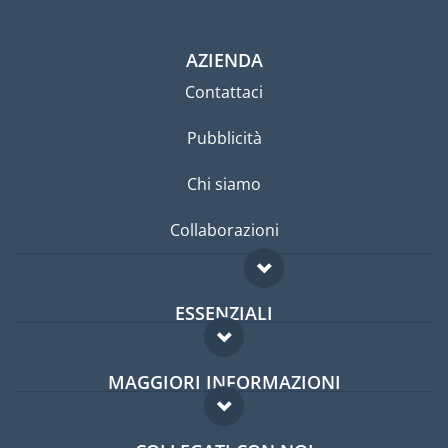
AZIENDA
Contattaci
Pubblicità
Chi siamo
Collaborazioni
ESSENZIALI
Forum per expat
MAGGIORI INFORMAZIONI
Guida per expat
Domande frequenti
Lavori all'estero