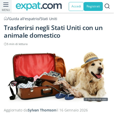
Accedi
Registrati
MENU
/
/
Guida all'espatrio
Stati Uniti
Trasferirsi negli Stati Uniti con un
animale domestico
5 min di lettura
© Shutterstock.com
Aggiornato da
Sylvan Thomson
il 16 Gennaio 2026