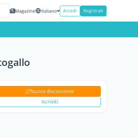
Accedi
Registrati
Magazine
Italiano
togallo
Nuova discussione
Iscriviti