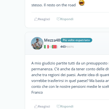
stesso. Il resto on the road
Reagisci
Rispondi
Mezza48
Più volte espatriato
443
|
POSTS
A mio giudizio partite tutti da un presupposto
permanenza. C’è anche da tener conto delle diff
anche tra regioni dei paesi. Avete idea di quant
vorrebbe trasferirsi in quel paese? Ma basta and
conto che con le nostre pensioni medie le sce
Franco
Reagisci
Rispondi