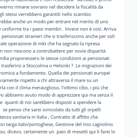
overno rimane sovrano nel decidere la fiscalità da
 gli stessi verrebbero garantiti nello scambio
arebbe anche un modo per entrare nel merito di uno
bile uniforme tra i paesi membri. Invece non è così. Arriva
i pensionati stranieri che si trasferiscono anche per soli
niale operazione di mkt che ha segnato la ripresa
ri non riescono a controbattere per ovvie disparità
andia proponessero le stesse condizioni ai pensionati
 trasferirsi a Stoccolma o Helsinki ? Le migrazioni dei
omica a fondamento. Quella dei pensionati europei
viamente rispetto a chi attraversa il mare su un
 con il clima meraviglioso, l'ottimo cibo, i più che
sitivo abbiamo avuto modo di apprezzare qui ma senza il
ne quanti di noi sarebbero disposti a spendere la
e penso che sarei svincolato da tutti gli orpelli
nza sanitaria in Italia , Contratto di affitto che
con targa italo/portoghese, Gestione del mio cagnolino
o, dicevo, certamente un paio di mesetti qui li farei lo