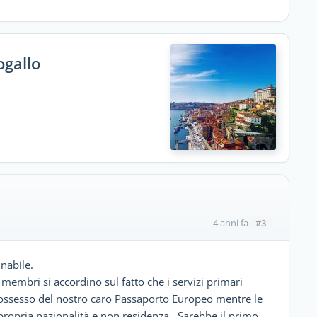
ogallo
#3
4 anni fa
nabile.
 membri si accordino sul fatto che i servizi primari
n possesso del nostro caro Passaporto Europeo mentre le
 propria nazionalità e non residenza. Sarebbe il primo