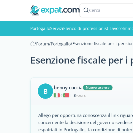
Cerca
Portogallo
Servizi
Elenco di professionisti
Lavoro
Immo
/
/
/
Esenzione fiscale per i pensio
Forum
Portogallo
Esenzione fiscale per i
benny cuccia
Nuovo utente
B
3
|
POSTS
Allego per opportuna conoscenza il link riguar
concernente la decisione del governo svedese di
espatriati in Portogallo, la condizione di poter