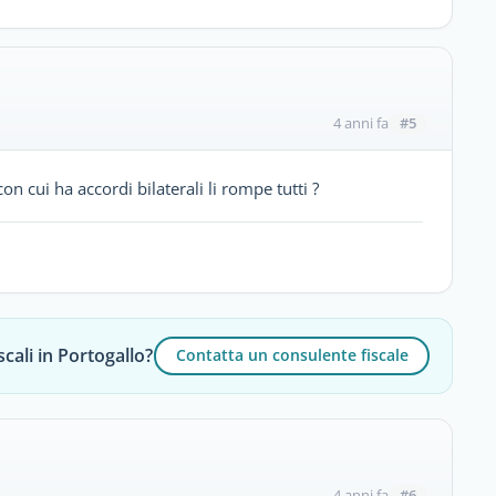
#5
4 anni fa
on cui ha accordi bilaterali li rompe tutti ?
cali in Portogallo?
Contatta un consulente fiscale
#6
4 anni fa