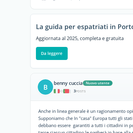
La guida per espatriati in Port
Aggiornata al 2025, completa e gratuita
Da leggere
benny cuccia
Nuovo utente
B
3
|
POSTS
Anche in linea generale è un ragionamento opi
Supponiamo che In "casa" Europa tutti gli stati
debbano essere garantiti a tutti i cittadini i
tasse ciascun cittadino le pagherà in base alla