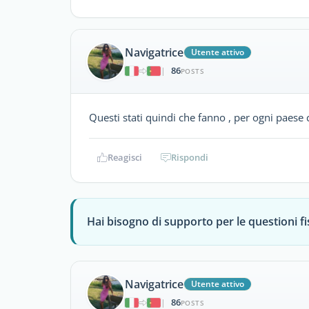
Navigatrice
Utente attivo
86
|
POSTS
Questi stati quindi che fanno , per ogni paese c
Reagisci
Rispondi
Hai bisogno di supporto per le questioni fis
Navigatrice
Utente attivo
86
|
POSTS