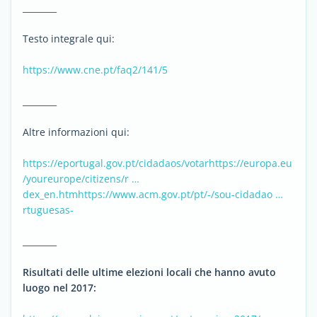
________
Testo integrale qui:
https://www.cne.pt/faq2/141/5
________
Altre informazioni qui:
https://eportugal.gov.pt/cidadaos/votar
https://europa.eu
/youreurope/citizens/r …
dex_en.htm
https://www.acm.gov.pt/pt/-/sou-cidadao …
rtuguesas-
________
Risultati delle ultime elezioni locali che hanno avuto
luogo nel 2017: