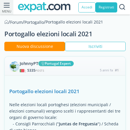
Accedi
Registrati
MENU
/
/
/
Portogallo elezioni locali 2021
Forum
Portogallo
Portogallo elezioni locali 2021
Nuova discussione
Iscriviti
JohnnyPT
Portugal Expert
5335
5 anni fa
#1
|
POSTS
Portogallo elezioni locali 2021
Nelle elezioni locali portoghesi (elezioni municipali /
elezioni comunali) vengono scelti i rappresentanti dei tre
organi di governo locale:
- Consigli Parrocchiali ("
Juntas de Freguesia
") / Scheda