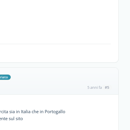
riato
#5
5 anni fa
ita sia in Italia che in Portogallo
nte sul sito