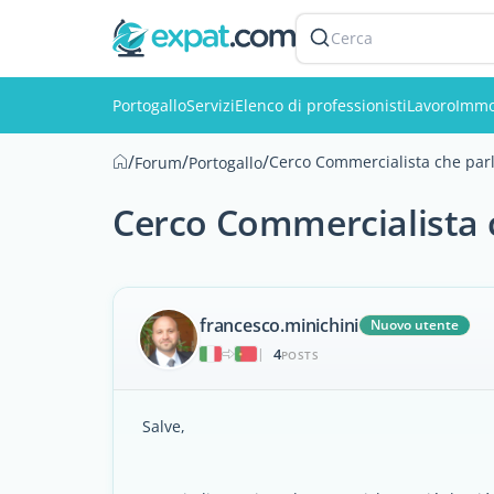
Cerca
Portogallo
Servizi
Elenco di professionisti
Lavoro
Immo
/
/
/
Cerco Commercialista che parli
Forum
Portogallo
Cerco Commercialista ch
francesco.minichini
Nuovo utente
4
|
POSTS
Salve,