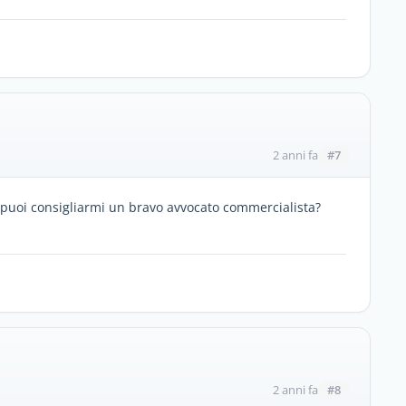
#7
2 anni fa
o, puoi consigliarmi un bravo avvocato commercialista?
#8
2 anni fa