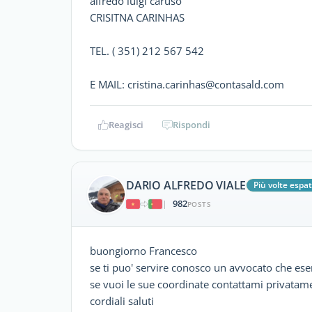
alfredo luigi caruso
CRISITNA CARINHAS
TEL. ( 351) 212 567 542
E MAIL: cristina.carinhas@contasald.com
Reagisci
Rispondi
DARIO ALFREDO VIALE
Più volte espat
982
|
POSTS
buongiorno Francesco
se ti puo' servire conosco un avvocato che eserc
se vuoi le sue coordinate contattami privatame
cordiali saluti