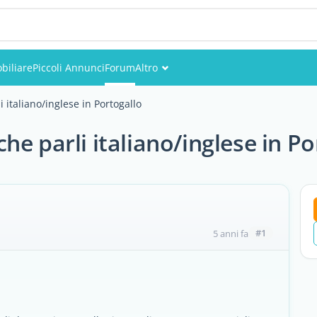
biliare
Piccoli Annunci
Forum
Altro
Eventi
 italiano/inglese in Portogallo
Utenti
e parli italiano/inglese in Po
Foto
#1
5 anni fa