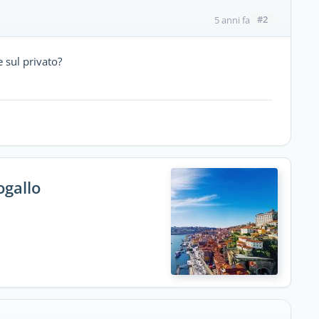
#2
5 anni fa
 sul privato?
ogallo