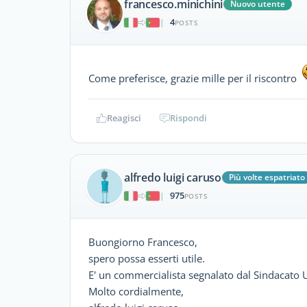
francesco.minichini
Nuovo utente
4
|
POSTS
Come preferisce, grazie mille per il riscontro
Reagisci
Rispondi
alfredo luigi caruso
Più volte espatriato
975
|
POSTS
Buongiorno Francesco,
spero possa esserti utile.
E' un commercialista segnalato dal Sindacato 
Molto cordialmente,