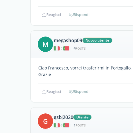
Reagisci
Rispondi
megashop09
Nuovo utente
M
4
|
POSTS
Ciao Francesco, vorrei trasferirmi in Portogall
Grazie
Reagisci
Rispondi
gsbj2020
Utente
G
1
|
POSTS