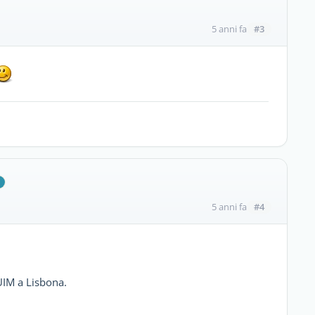
#3
5 anni fa
#4
5 anni fa
UIM a Lisbona.