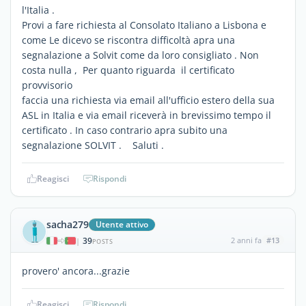
l'Italia .
Provi a fare richiesta al Consolato Italiano a Lisbona e
come Le dicevo se riscontra difficoltà apra una
segnalazione a Solvit come da loro consigliato . Non
costa nulla , Per quanto riguarda il certificato
provvisorio
faccia una richiesta via email all'ufficio estero della sua
ASL in Italia e via email riceverà in brevissimo tempo il
certificato . In caso contrario apra subito una
segnalazione SOLVIT . Saluti .
Reagisci
Rispondi
sacha279
Utente attivo
39
2 anni fa
#13
|
POSTS
provero' ancora...grazie
Reagisci
Rispondi