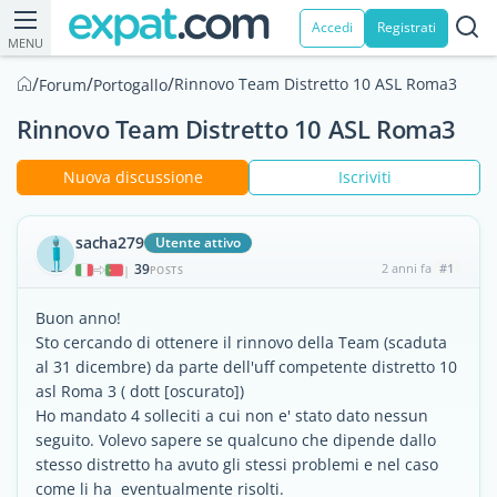
Accedi
Registrati
MENU
/
/
/
Rinnovo Team Distretto 10 ASL Roma3
Forum
Portogallo
Rinnovo Team Distretto 10 ASL Roma3
Nuova discussione
Iscriviti
sacha279
Utente attivo
39
2 anni fa
#1
|
POSTS
Buon anno!
Sto cercando di ottenere il rinnovo della Team (scaduta
al 31 dicembre) da parte dell'uff competente distretto 10
asl Roma 3 ( dott [oscurato])
Ho mandato 4 solleciti a cui non e' stato dato nessun
seguito. Volevo sapere se qualcuno che dipende dallo
stesso distretto ha avuto gli stessi problemi e nel caso
come li ha eventualmente risolti.