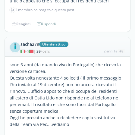
ufficio apposito che si occupa dei residenti esteri
👍
1 membro ha reagito a questo post
Reagisci
Rispondi
sacha279
Utente attivo
39
2 anni fa
#8
|
POSTS
sono 6 anni (da quando vivo in Portogallo) che ricevo la
versione cartacea.
Questa volta nonostante 4 solleciti ( il primo messaggio
l'ho inviato al 19 dicembre) non ho ancora ricevuto il
rinnovo. L'ufficio apposito che si occupa dei residenti
all'estero di Ostia Lido non risponde ne al telefono ne
per email. Il risultato e' che sono fuori dal Portogallo
senza copertura medica.
Oggi ho provato anche a richiedere copia sostitutiva
della Team via Pec....vediamo