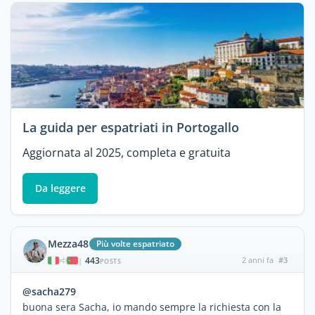
La guida per espatriati in Portogallo
Aggiornata al 2025, completa e gratuita
Da leggere
Mezza48
Più volte espatriato
443
2 anni fa
#3
|
POSTS
@sacha279
buona sera Sacha, io mando sempre la richiesta con la