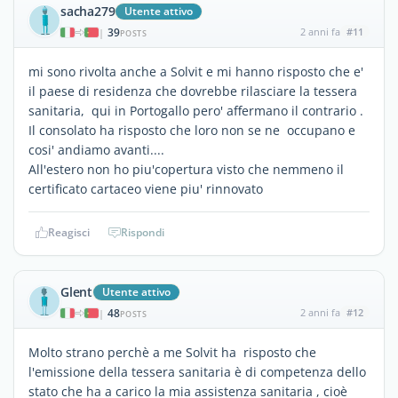
sacha279
Utente attivo
39
2 anni fa
#11
|
POSTS
mi sono rivolta anche a Solvit e mi hanno risposto che e'
il paese di residenza che dovrebbe rilasciare la tessera
sanitaria, qui in Portogallo pero' affermano il contrario .
Il consolato ha risposto che loro non se ne occupano e
cosi' andiamo avanti....
All'estero non ho piu'copertura visto che nemmeno il
certificato cartaceo viene piu' rinnovato
Reagisci
Rispondi
Glent
Utente attivo
48
2 anni fa
#12
|
POSTS
Molto strano perchè a me Solvit ha risposto che
l'emissione della tessera sanitaria è di competenza dello
stato che ha a carico la mia assistenza sanitaria , cioè