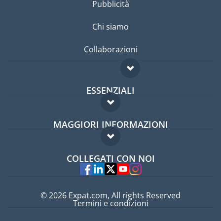
Pubblicità
Chi siamo
Collaborazioni
ESSENZIALI
Forum per expat
MAGGIORI INFORMAZIONI
Guida per expat
Domande frequenti
Lavori all'estero
COLLEGATI CON NOI
Esperti
© 2026 Expat.com, All rights Reserved
Termini e condizioni