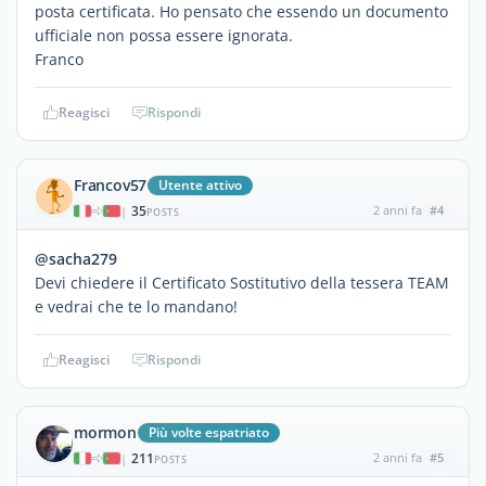
posta certificata. Ho pensato che essendo un documento
ufficiale non possa essere ignorata.
Franco
Reagisci
Rispondi
Francov57
Utente attivo
35
2 anni fa
#4
|
POSTS
@sacha279
Devi chiedere il Certificato Sostitutivo della tessera TEAM
e vedrai che te lo mandano!
Reagisci
Rispondi
mormon
Più volte espatriato
211
2 anni fa
#5
|
POSTS