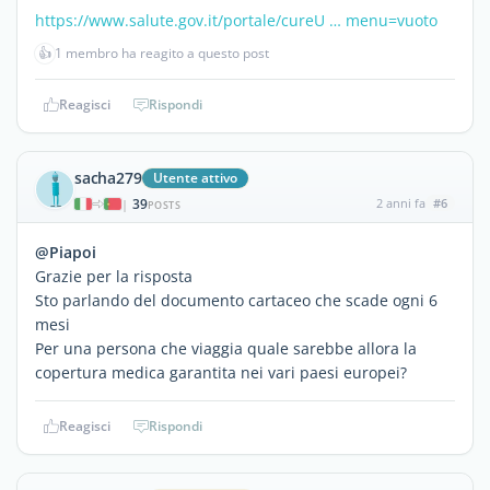
https://www.salute.gov.it/portale/cureU … menu=vuoto
👍
1 membro ha reagito a questo post
Reagisci
Rispondi
sacha279
Utente attivo
39
2 anni fa
#6
|
POSTS
@Piapoi
Grazie per la risposta
Sto parlando del documento cartaceo che scade ogni 6
mesi
Per una persona che viaggia quale sarebbe allora la
copertura medica garantita nei vari paesi europei?
Reagisci
Rispondi