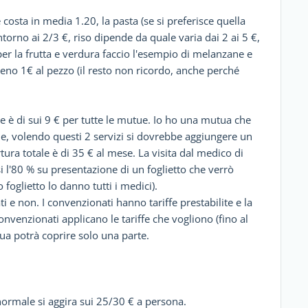
e costa in media 1.20, la pasta (se si preferisce quella
intorno ai 2/3 €, riso dipende da quale varia dai 2 ai 5 €,
per la frutta e verdura faccio l'esempio di melanzane e
no 1€ al pezzo (il resto non ricordo, anche perché
e è di sui 9 € per tutte le mutue. Io ho una mutua che
ione, volendo questi 2 servizi si dovrebbe aggiungere un
ura totale è di 35 € al mese. La visita dal medico di
i l'80 % su presentazione di un foglietto che verrò
 foglietto lo danno tutti i medici).
 e non. I convenzionati hanno tariffe prestabilite e la
nvenzionati applicano le tariffe che vogliono (fino al
ua potrà coprire solo una parte.
 normale si aggira sui 25/30 € a persona.