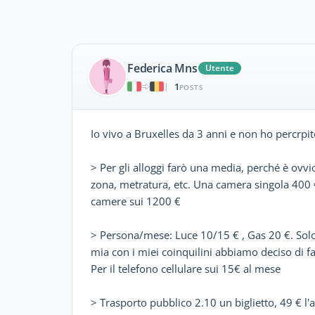
Federica Mns
Utente
1
|
POSTS
Io vivo a Bruxelles da 3 anni e non ho percrpi
> Per gli alloggi farò una media, perché è ovvio 
zona, metratura, etc. Una camera singola 400
camere sui 1200 €
> Persona/mese: Luce 10/15 € , Gas 20 €. Solo 
mia con i miei coinquilini abbiamo deciso di far
Per il telefono cellulare sui 15€ al mese
> Trasporto pubblico 2.10 un biglietto, 49 € 