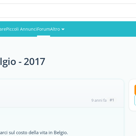
are
Piccoli Annunci
Forum
Altro
Eventi
Utenti
lgio - 2017
Foto
#1
9 anni fa
ci sul costo della vita in Belgio.