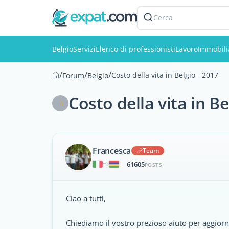
Cerca
Belgio
Servizi
Elenco di professionisti
Lavoro
Immobili
/
/
/
Costo della vita in Belgio - 2017
Forum
Belgio
Costo della vita in Be
Francesca
Team
61605
|
POSTS
Ciao a tutti,
Chiediamo il vostro prezioso aiuto per aggiornar