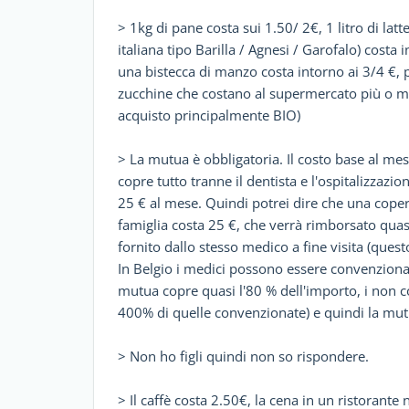
> 1kg di pane costa sui 1.50/ 2€, 1 litro di latt
italiana tipo Barilla / Agnesi / Garofalo) costa 
una bistecca di manzo costa intorno ai 3/4 €, 
zucchine che costano al supermercato più o me
acquisto principalmente BIO)
> La mutua è obbligatoria. Il costo base al mes
copre tutto tranne il dentista e l'ospitalizzaz
25 € al mese. Quindi potrei dire che una copert
famiglia costa 25 €, che verrà rimborsato quas
fornito dallo stesso medico a fine visita (questo
In Belgio i medici possono essere convenzionati
mutua copre quasi l'80 % dell'importo, i non co
400% di quelle convenzionate) e quindi la mut
> Non ho figli quindi non so rispondere.
> Il caffè costa 2.50€, la cena in un ristorante