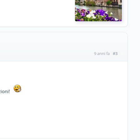
#3
9 anni fa
zioni!