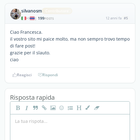
silvanosm
Contributore
199
12 anni fa
#5
|
POSTS
Ciao Francesca.
il vostro sito mi paice molto, ma non sempro trovo tempo
di fare post!
grazie per il slauto.
ciao
Reagisci
Rispondi
Risposta rapida