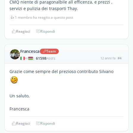
CMQ niente di paragonalbile all efficenza, e prezzi ,
servizi e pulizia dei trasporti Thay.
👍
1 membro ha reagito a questo post
Reagisci
Rispondi
Francesca
Team
61598
12 anni fa
#4
|
POSTS
Grazie come sempre del prezioso contributo Silvano
Un saluto,
Francesca
Reagisci
Rispondi