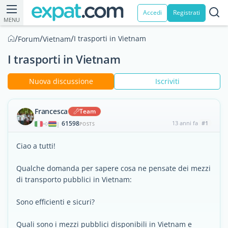
Accedi
Registrati
MENU
/
/
/
I trasporti in Vietnam
Forum
Vietnam
I trasporti in Vietnam
Nuova discussione
Iscriviti
Francesca
Team
61598
13 anni fa
#1
|
POSTS
Ciao a tutti!
Qualche domanda per sapere cosa ne pensate dei mezzi
di transporto pubblici in Vietnam:
Sono efficienti e sicuri?
Quali sono i mezzi pubblici disponibili in Vietnam e