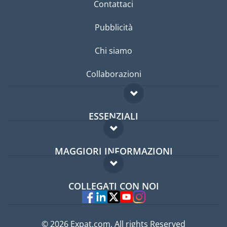
Contattaci
Pubblicità
Chi siamo
Collaborazioni
ESSENZIALI
Forum per expat
MAGGIORI INFORMAZIONI
Guida per expat
Domande frequenti
Lavori all'estero
COLLEGATI CON NOI
Esperti
© 2026 Expat.com, All rights Reserved