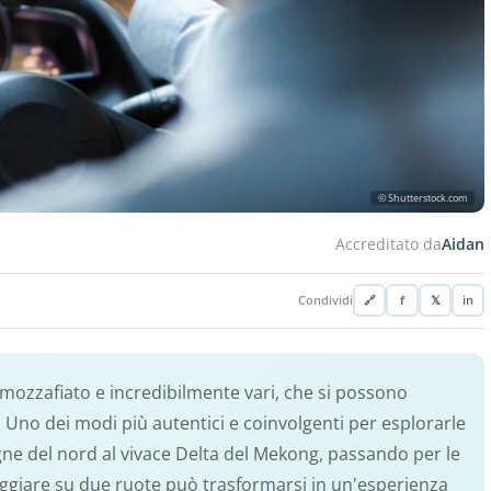
© Shutterstock.com
Accreditato da
Aidan
Condividi
🔗
f
𝕏
in
mozzafiato e incredibilmente vari, che si possono
. Uno dei modi più autentici e coinvolgenti per esplorarle
agne del nord al vivace Delta del Mekong, passando per le
iaggiare su due ruote può trasformarsi in un'esperienza