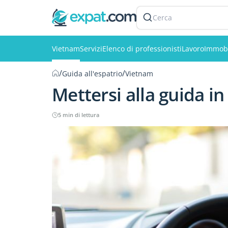
Cerca
Vietnam
Servizi
Elenco di professionisti
Lavoro
Immobi
/
/
Guida all'espatrio
Vietnam
Mettersi alla guida i
5 min di lettura