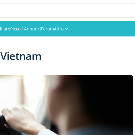
liare
Piccoli Annunci
Forum
Altro
Eventi
n Vietnam
Utenti
Foto