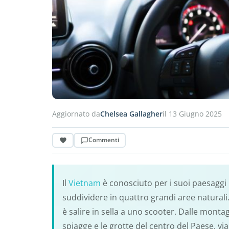
Aggiornato da
Chelsea Gallagher
il 13 Giugno 2025
Commenti
Il
Vietnam
è conosciuto per i suoi paesaggi 
suddividere in quattro grandi aree naturali
è salire in sella a uno scooter. Dalle mont
spiagge e le grotte del centro del Paese, v