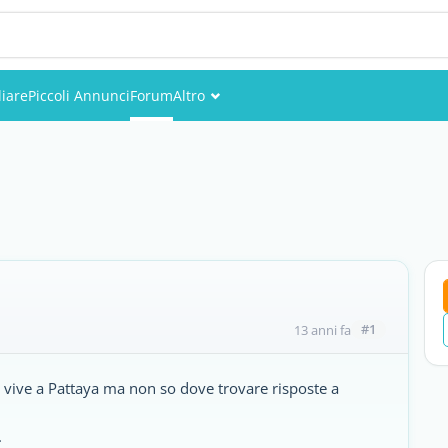
iare
Piccoli Annunci
Forum
Altro
Eventi
Utenti
Foto
#1
13 anni fa
 vive a Pattaya ma non so dove trovare risposte a
.