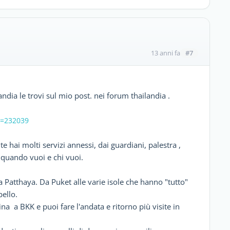
#7
13 anni fa
andia le trovi sul mio post. nei forum thailandia .
d=232039
hai molti servizi annessi, dai guardiani, palestra ,
e quando vuoi e chi vuoi.
e a Patthaya. Da Puket alle varie isole che hanno "tutto"
bello.
na a BKK e puoi fare l'andata e ritorno più visite in