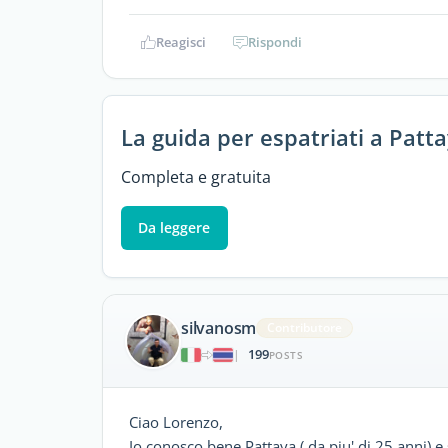
Reagisci
Rispondi
La guida per espatriati a Patt
Completa e gratuita
Da leggere
silvanosm
Contributore
199
|
POSTS
Ciao Lorenzo,
Io conosco bene Pattaya ( da piu' di 25 anni) e