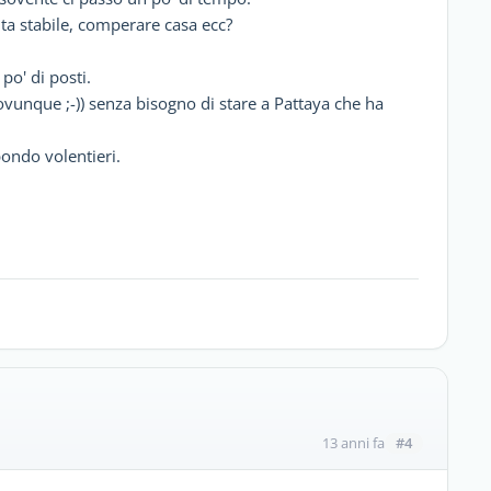
anta stabile, comperare casa ecc?
po' di posti.
ovunque ;-)) senza bisogno di stare a Pattaya che ha
ondo volentieri.
#4
13 anni fa