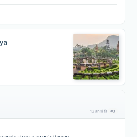
aya
#3
13 anni fa
 sovente ci passo un po' di tempo.