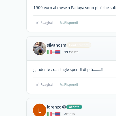
1900 euro al mese a Pattaya sono piu' che suffi
Reagisci
Rispondi
silvanosm
Contributore
199
|
POSTS
gaudente : da single spendi di più........!!
Reagisci
Rispondi
lorenzo40
Utente
L
2
|
POSTS