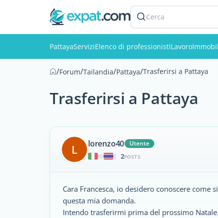
Cerca
Pattaya
Servizi
Elenco di professionisti
Lavoro
Immobil
/
/
/
/
Trasferirsi a Pattaya
Forum
Tailandia
Pattaya
Trasferirsi a Pattaya
lorenzo40
Utente
L
2
|
POSTS
Cara Francesca, io desidero conoscere come si
questa mia domanda.
Intendo trasferirmi prima del prossimo Natale