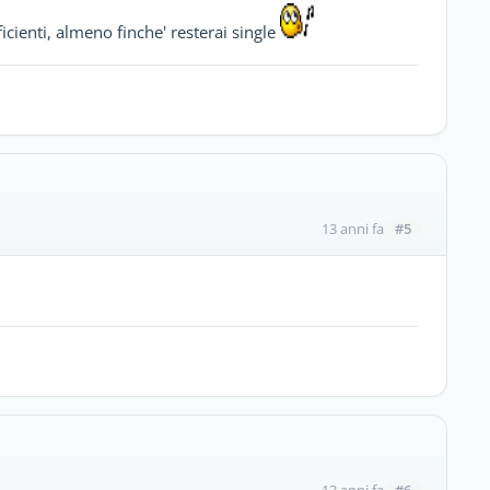
cienti, almeno finche' resterai single
#5
13 anni fa
#6