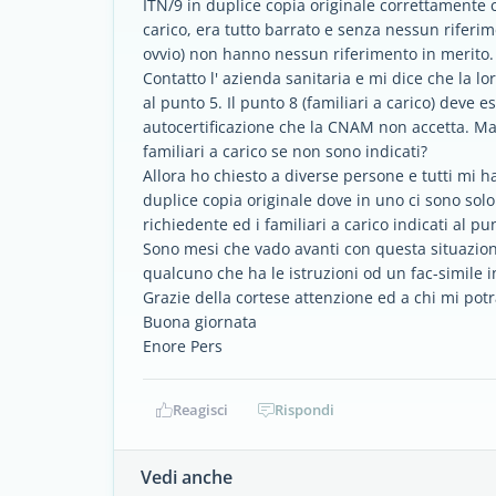
ITN/9 in duplice copia originale correttamente c
carico, era tutto barrato e senza nessun rifer
ovvio) non hanno nessun riferimento in merito.
Contatto l' azienda sanitaria e mi dice che la l
al punto 5. Il punto 8 (familiari a carico) de
autocertificazione che la CNAM non accetta. Ma
familiari a carico se non sono indicati?
Allora ho chiesto a diverse persone e tutti mi
duplice copia originale dove in uno ci sono solo i
richiedente ed i familiari a carico indicati al pu
Sono mesi che vado avanti con questa situazione
qualcuno che ha le istruzioni od un fac-simile 
Grazie della cortese attenzione ed a chi mi pot
Buona giornata
Enore Pers
Reagisci
Rispondi
Vedi anche