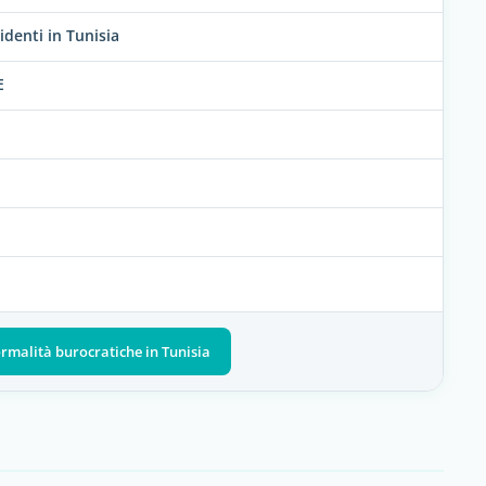
identi in Tunisia
E
formalità burocratiche in Tunisia