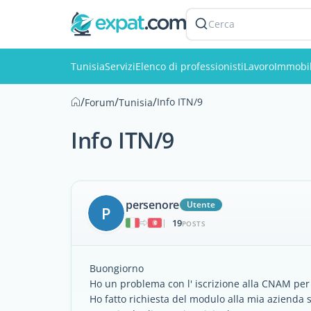
Cerca
Tunisia
Servizi
Elenco di professionisti
Lavoro
Immobil
/
/
/
Info ITN/9
Forum
Tunisia
Info ITN/9
persenore
Utente
P
19
|
POSTS
Buongiorno
Ho un problema con l' iscrizione alla CNAM per
Ho fatto richiesta del modulo alla mia azienda s