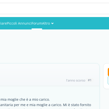
iare
Piccoli Annunci
Forum
Altro
Eventi
Utenti
Foto
#1
l'anno scorso
 mia moglie che è a mio carico.
anitaria per me e mia moglie a carico. Mi è stato fornito