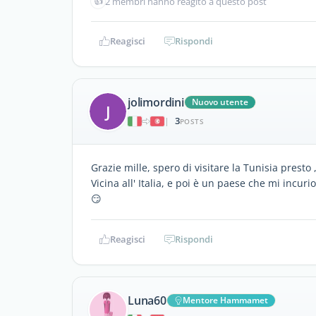
👍
2 membri hanno reagito a questo post
Reagisci
Rispondi
jolimordini
Nuovo utente
J
3
|
POSTS
Grazie mille, spero di visitare la Tunisia presto
Vicina all' Italia, e poi è un paese che mi incurios
😏
Reagisci
Rispondi
Luna60
Mentore Hammamet