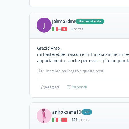
jolimordini
Nuovo utente
J
3
|
POSTS
Grazie Anto,
mi basterebbe trascorre in Tunisia anche 5 mesi,
appartamento, anche per essere più indipende
👍
1 membro ha reagito a questo post
Reagisci
Rispondi
aniroksana10
ViP
1214
|
POSTS