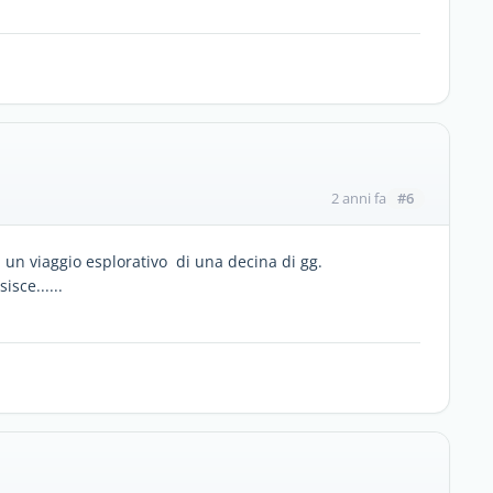
#6
2 anni fa
 , un viaggio esplorativo di una decina di gg.
isce......