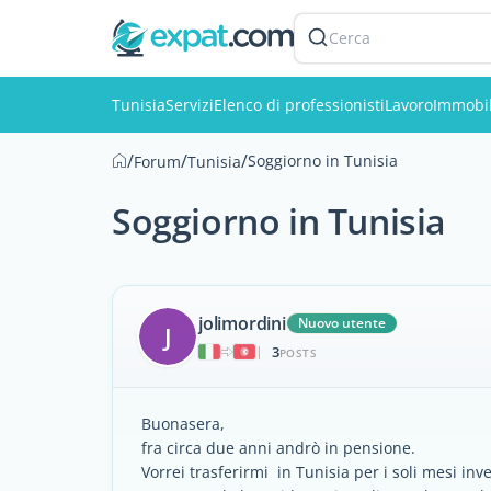
Cerca
Tunisia
Servizi
Elenco di professionisti
Lavoro
Immobil
/
/
/
Soggiorno in Tunisia
Forum
Tunisia
Soggiorno in Tunisia
jolimordini
Nuovo utente
J
3
|
POSTS
Buonasera,
fra circa due anni andrò in pensione.
Vorrei trasferirmi in Tunisia per i soli mesi in