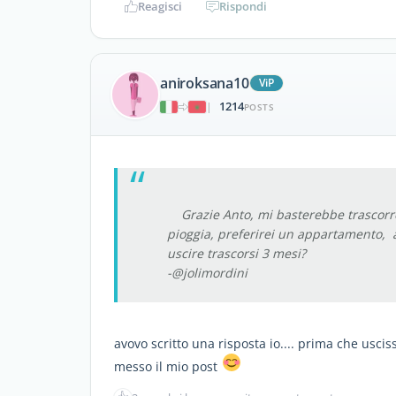
Reagisci
Rispondi
aniroksana10
ViP
1214
|
POSTS
Grazie Anto, mi basterebbe trascorre 
pioggia, preferirei un appartamento,
uscire trascorsi 3 mesi?
-@jolimordini
avovo scritto una risposta io.... prima che usci
messo il mio post