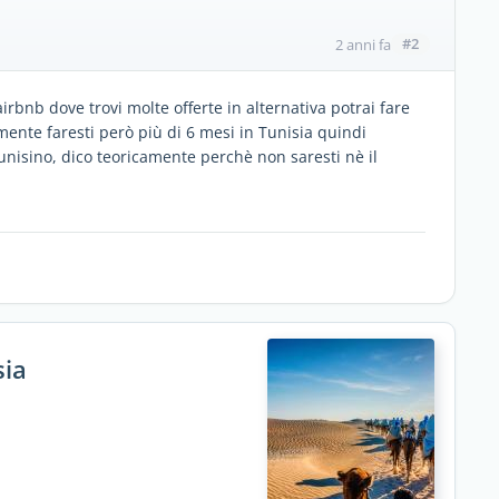
#2
2 anni fa
airbnb dove trovi molte offerte in alternativa potrai fare
mente faresti però più di 6 mesi in Tunisia quindi
 tunisino, dico teoricamente perchè non saresti nè il
sia