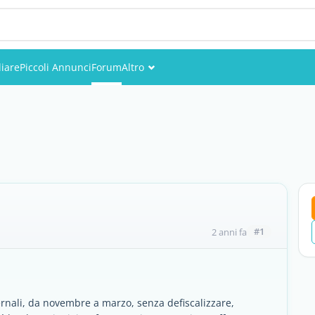
iare
Piccoli Annunci
Forum
Altro
Eventi
Utenti
Foto
#1
2 anni fa
vernali, da novembre a marzo, senza defiscalizzare,