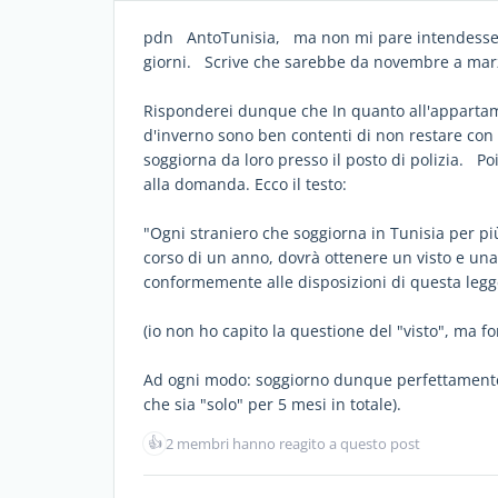
pdn AntoTunisia, ma non mi pare intendesse c
giorni. Scrive che sarebbe da novembre a ma
Risponderei dunque che In quanto all'appartamen
d'inverno sono ben contenti di non restare con 
soggiorna da loro presso il posto di polizia. P
alla domanda. Ecco il testo:
"Ogni straniero che soggiorna in Tunisia per più
corso di un anno, dovrà ottenere un visto e una
conformemente alle disposizioni di questa legge e
(io non ho capito la questione del "visto", ma for
Ad ogni modo: soggiorno dunque perfettamente
che sia "solo" per 5 mesi in totale).
👍
2 membri hanno reagito a questo post