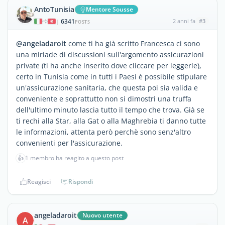
AntoTunisia
Mentore Sousse
6341
2 anni fa
#3
|
POSTS
@angeladaroit
come ti ha già scritto Francesca ci sono
una miriade di discussioni sull'argomento assicurazioni
private (ti ha anche inserito dove cliccare per leggerle),
certo in Tunisia come in tutti i Paesi è possibile stipulare
un'assicurazione sanitaria, che questa poi sia valida e
conveniente e soprattutto non si dimostri una truffa
dell'ultimo minuto lascia tutto il tempo che trova. Già se
ti rechi alla Star, alla Gat o alla Maghrebia ti danno tutte
le informazioni, attenta però perchè sono senz'altro
convenienti per l'assicurazione.
👍
1 membro ha reagito a questo post
Reagisci
Rispondi
angeladaroit
Nuovo utente
A