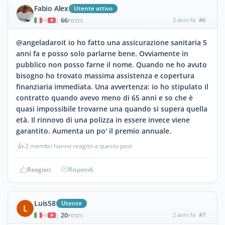
Fabio Alex
Utente attivo
66
2 anni fa
#6
|
POSTS
@angeladaroit io ho fatto una assicurazione sanitaria 5
anni fa e posso solo parlarne bene. Ovviamente in
pubblico non posso farne il nome. Quando ne ho avuto
bisogno ho trovato massima assistenza e copertura
finanziaria immediata. Una avvertenza: io ho stipulato il
contratto quando avevo meno di 65 anni e so che è
quasi impossibile trovarne una quando si supera quella
età. Il rinnovo di una polizza in essere invece viene
garantito. Aumenta un po' il premio annuale.
👍
2 membri hanno reagito a questo post
Reagisci
Rispondi
Luis58
Utente
L
20
2 anni fa
#7
|
POSTS