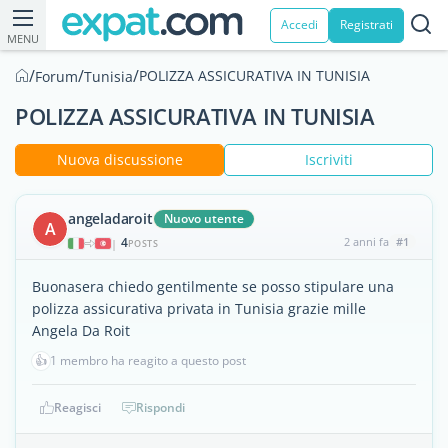
Accedi
Registrati
MENU
/
/
/
POLIZZA ASSICURATIVA IN TUNISIA
Forum
Tunisia
POLIZZA ASSICURATIVA IN TUNISIA
Nuova discussione
Iscriviti
angeladaroit
Nuovo utente
A
4
2 anni fa
#1
|
POSTS
Buonasera chiedo gentilmente se posso stipulare una
polizza assicurativa privata in Tunisia grazie mille
Angela Da Roit
👍
1 membro ha reagito a questo post
Reagisci
Rispondi