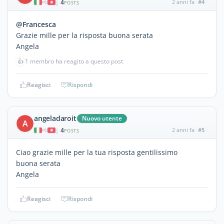
4
2 anni fa
#4
|
POSTS
@Francesca
Grazie mille per la risposta buona serata
Angela
👍
1 membro ha reagito a questo post
Reagisci
Rispondi
angeladaroit
Nuovo utente
A
4
2 anni fa
#5
|
POSTS
Ciao grazie mille per la tua risposta gentilissimo
buona serata
Angela
Reagisci
Rispondi