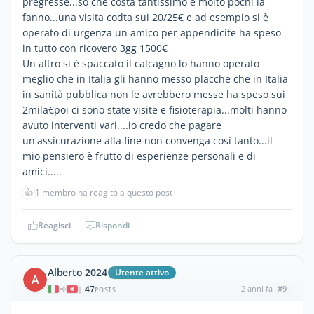
pregresse...so che costa tantissimo e molto pochi la
fanno...una visita codta sui 20/25€ e ad esempio si è
operato di urgenza un amico per appendicite ha speso
in tutto con ricovero 3gg 1500€
Un altro si è spaccato il calcagno lo hanno operato
meglio che in Italia gli hanno messo placche che in Italia
in sanità pubblica non le avrebbero messe ha speso sui
2mila€poi ci sono state visite e fisioterapia...molti hanno
avuto interventi vari....io credo che pagare
un'assicurazione alla fine non convenga così tanto...il
mio pensiero è frutto di esperienze personali e di
amici.....
👍
1 membro ha reagito a questo post
Reagisci
Rispondi
Alberto 2024
Utente attivo
A
47
2 anni fa
#9
|
POSTS