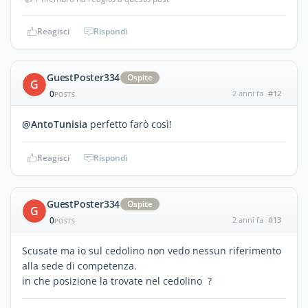
Reagisci
Rispondi
GuestPoster334
Ospite
G
0
2 anni fa
#12
POSTS
@AntoTunisia
perfetto farò così!
Reagisci
Rispondi
GuestPoster334
Ospite
G
0
2 anni fa
#13
POSTS
Scusate ma io sul cedolino non vedo nessun riferimento
alla sede di competenza.
in che posizione la trovate nel cedolino ?