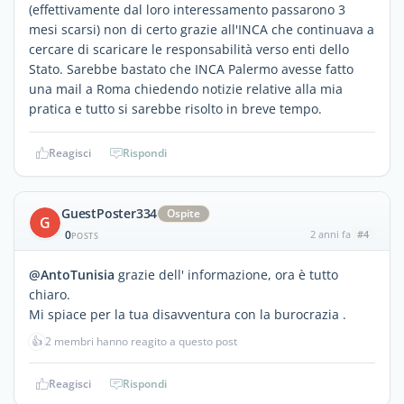
(effettivamente dal loro interessamento passarono 3
mesi scarsi) non di certo grazie all'INCA che continuava a
cercare di scaricare le responsabilità verso enti dello
Stato. Sarebbe bastato che INCA Palermo avesse fatto
una mail a Roma chiedendo notizie relative alla mia
pratica e tutto si sarebbe risolto in breve tempo.
Reagisci
Rispondi
GuestPoster334
Ospite
G
0
2 anni fa
#4
POSTS
@AntoTunisia
grazie dell' informazione, ora è tutto
chiaro.
Mi spiace per la tua disavventura con la burocrazia .
👍
2 membri hanno reagito a questo post
Reagisci
Rispondi