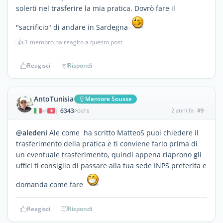
solerti nel trasferire la mia pratica. Dovrò fare il
"sacrificio" di andare in Sardegna
👍
1 membro ha reagito a questo post
Reagisci
Rispondi
AntoTunisia
Mentore Sousse
6343
2 anni fa
#9
|
POSTS
@aledeni
Ale come ha scritto MatteoS puoi chiedere il
trasferimento della pratica e ti conviene farlo prima di
un eventuale trasferimento, quindi appena riaprono gli
uffici ti consiglio di passare alla tua sede INPS preferita e
domanda come fare
Reagisci
Rispondi