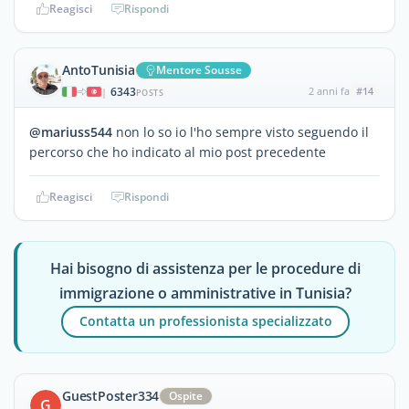
Reagisci
Rispondi
AntoTunisia
Mentore Sousse
6343
2 anni fa
#14
|
POSTS
@mariuss544
non lo so io l'ho sempre visto seguendo il
percorso che ho indicato al mio post precedente
Reagisci
Rispondi
Hai bisogno di assistenza per le procedure di
immigrazione o amministrative in Tunisia?
Contatta un professionista specializzato
GuestPoster334
Ospite
G