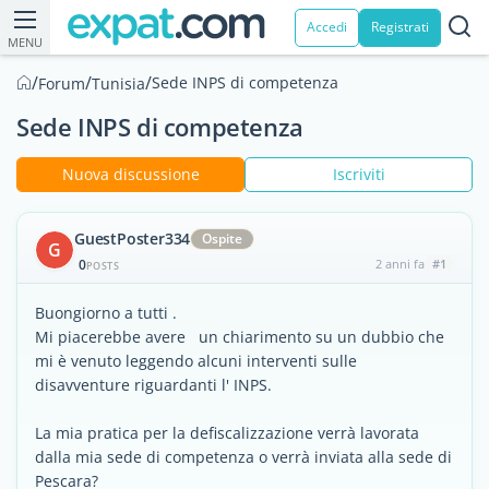
Accedi
Registrati
MENU
/
/
/
Sede INPS di competenza
Forum
Tunisia
Sede INPS di competenza
Nuova discussione
Iscriviti
GuestPoster334
Ospite
G
0
2 anni fa
#1
POSTS
Buongiorno a tutti .
Mi piacerebbe avere un chiarimento su un dubbio che
mi è venuto leggendo alcuni interventi sulle
disavventure riguardanti l' INPS.
La mia pratica per la defiscalizzazione verrà lavorata
dalla mia sede di competenza o verrà inviata alla sede di
Pescara?