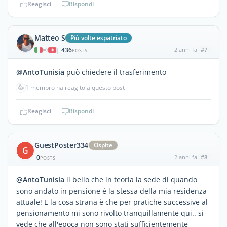
Reagisci
Rispondi
Matteo S
Più volte espatriato
436
2 anni fa
#7
|
POSTS
@AntoTunisia
può chiedere il trasferimento
👍
1 membro ha reagito a questo post
Reagisci
Rispondi
GuestPoster334
Ospite
G
0
2 anni fa
#8
POSTS
@AntoTunisia
il bello che in teoria la sede di quando
sono andato in pensione è la stessa della mia residenza
attuale! E la cosa strana è che per pratiche successive al
pensionamento mi sono rivolto tranquillamente qui.. si
vede che all'epoca non sono stati sufficientemente