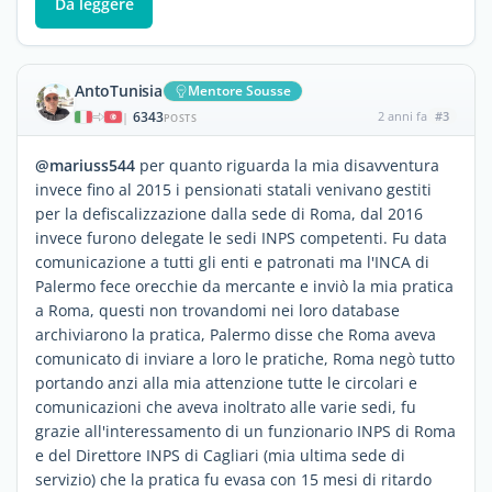
Da leggere
AntoTunisia
Mentore Sousse
6343
2 anni fa
#3
|
POSTS
@mariuss544
per quanto riguarda la mia disavventura
invece fino al 2015 i pensionati statali venivano gestiti
per la defiscalizzazione dalla sede di Roma, dal 2016
invece furono delegate le sedi INPS competenti. Fu data
comunicazione a tutti gli enti e patronati ma l'INCA di
Palermo fece orecchie da mercante e inviò la mia pratica
a Roma, questi non trovandomi nei loro database
archiviarono la pratica, Palermo disse che Roma aveva
comunicato di inviare a loro le pratiche, Roma negò tutto
portando anzi alla mia attenzione tutte le circolari e
comunicazioni che aveva inoltrato alle varie sedi, fu
grazie all'interessamento di un funzionario INPS di Roma
e del Direttore INPS di Cagliari (mia ultima sede di
servizio) che la pratica fu evasa con 15 mesi di ritardo