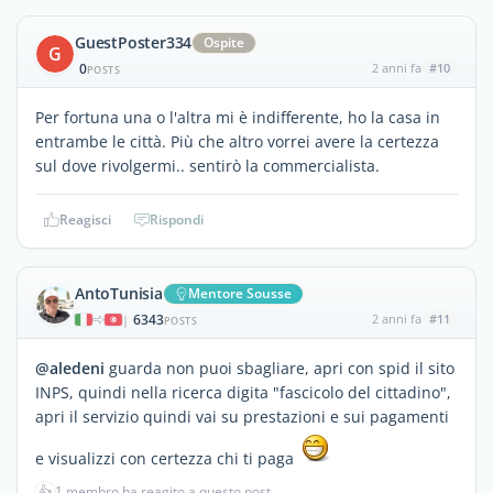
GuestPoster334
Ospite
G
0
2 anni fa
#10
POSTS
Per fortuna una o l'altra mi è indifferente, ho la casa in
entrambe le città. Più che altro vorrei avere la certezza
sul dove rivolgermi.. sentirò la commercialista.
Reagisci
Rispondi
AntoTunisia
Mentore Sousse
6343
2 anni fa
#11
|
POSTS
@aledeni
guarda non puoi sbagliare, apri con spid il sito
INPS, quindi nella ricerca digita "fascicolo del cittadino",
apri il servizio quindi vai su prestazioni e sui pagamenti
e visualizzi con certezza chi ti paga
👍
1 membro ha reagito a questo post