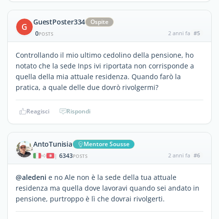
GuestPoster334
Ospite
G
0
2 anni fa
#5
POSTS
Controllando il mio ultimo cedolino della pensione, ho
notato che la sede Inps ivi riportata non corrisponde a
quella della mia attuale residenza. Quando farò la
pratica, a quale delle due dovrò rivolgermi?
Reagisci
Rispondi
AntoTunisia
Mentore Sousse
6343
2 anni fa
#6
|
POSTS
@aledeni
e no Ale non è la sede della tua attuale
residenza ma quella dove lavoravi quando sei andato in
pensione, purtroppo è lì che dovrai rivolgerti.