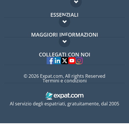
ESSENZIALI
Forum per expat
MAGGIORI INFORMAZIONI
Guida per expat
Domande frequenti
Lavori all'estero
COLLEGATI CON NOI
Esperti
© 2026 Expat.com, All rights Reserved
Termini e condizioni
Al servizio degli espatriati, gratuitamente, dal 2005