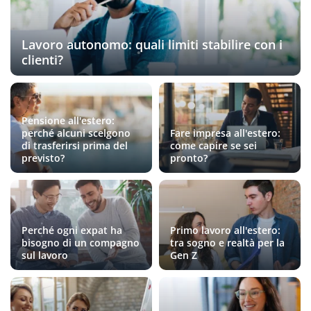
Lavoro autonomo: quali limiti stabilire con i
clienti?
Pensione all'estero:
perché alcuni scelgono
Fare impresa all'estero:
di trasferirsi prima del
come capire se sei
previsto?
pronto?
Perché ogni expat ha
Primo lavoro all'estero:
bisogno di un compagno
tra sogno e realtà per la
sul lavoro
Gen Z