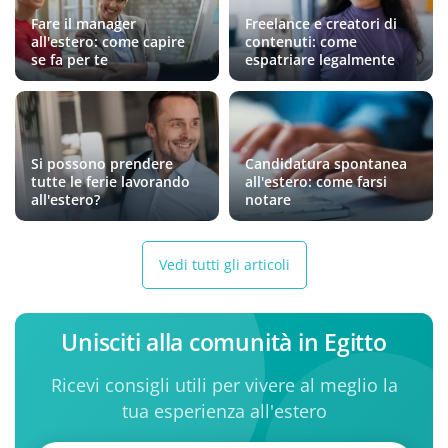
Fare il manager
Freelance e creatori di
all'estero: come capire
contenuti: come
se fa per te
espatriare legalmente
Si possono prendere
Candidatura spontanea
tutte le ferie lavorando
all'estero: come farsi
all'estero?
notare
Vedi tutti gli articoli
Unisciti alla comunità in Egitto
Ricevi consigli utili per vivere al meglio la
tua esperienza all'estero