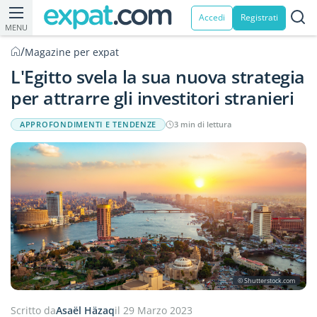
Accedi
Registrati
MENU
/
Magazine per expat
L'Egitto svela la sua nuova strategia
per attrarre gli investitori stranieri
APPROFONDIMENTI E TENDENZE
3 min di lettura
© Shutterstock.com
Scritto da
Asaël Häzaq
il 29 Marzo 2023