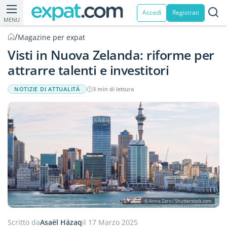
Accedi
Registrati
MENU
/
Magazine per expat
Visti in Nuova Zelanda: riforme per
attrarre talenti e investitori
NOTIZIE DI ATTUALITÀ
3 min di lettura
© Anna Zaro / Shutterstock.com
Scritto da
Asaël Häzaq
il 17 Marzo 2025