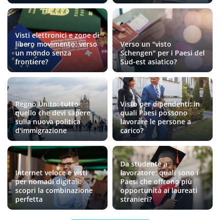
Visti elettronici e zone di
libero movimento: verso
Verso un "visto
un mondo senza
Schengen" per i Paesi del
frontiere?
Sud-est asiatico?
Regno Unito: tutto
Visto per dipendenti: in
quello che devi sapere
quali Paesi possono
sulla nuova politica
lavorare le persone a
d'immigrazione
carico?
Da studente a
Internet veloce e visti
lavoratore: quali sono i
per nomadi digitali:
Paesi che offrono più
scopri la combinazione
opportunità ai laureati
perfetta
stranieri?