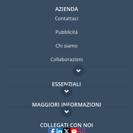
AZIENDA
Contattaci
Pubblicità
Chi siamo
Collaborazioni
ESSENZIALI
Forum per expat
MAGGIORI INFORMAZIONI
Guida per expat
Domande frequenti
Lavori all'estero
COLLEGATI CON NOI
Esperti