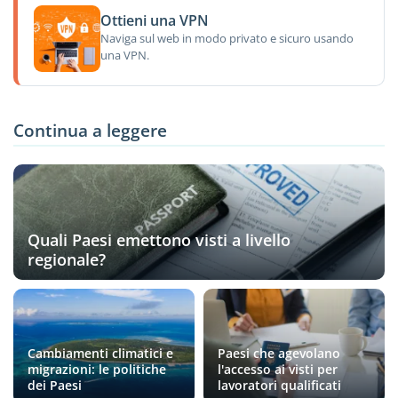
Ottieni una VPN
Naviga sul web in modo privato e sicuro usando
una VPN.
Continua a leggere
Quali Paesi emettono visti a livello
regionale?
Cambiamenti climatici e
Paesi che agevolano
migrazioni: le politiche
l'accesso ai visti per
dei Paesi
lavoratori qualificati