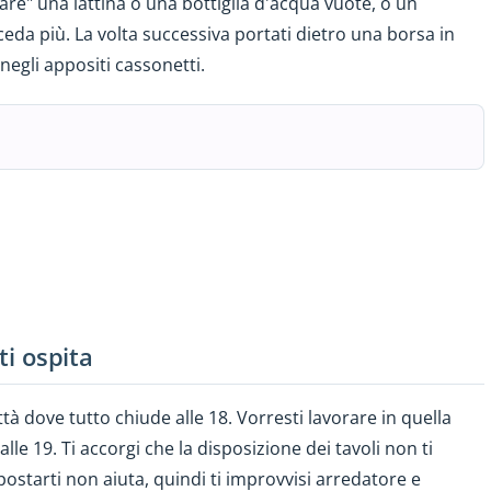
care" una lattina o una bottiglia d'acqua vuote, o un
ceda più. La volta successiva portati dietro una borsa in
 negli appositi cassonetti.
ti ospita
ittà dove tutto chiude alle 18. Vorresti lavorare in quella
alle 19. Ti accorgi che la disposizione dei tavoli non ti
ostarti non aiuta, quindi ti improvvisi arredatore e