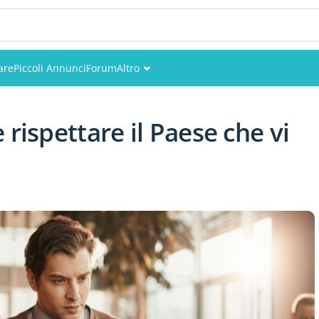
are
Piccoli Annunci
Forum
Altro
Eventi
rispettare il Paese che vi
Utenti
Foto