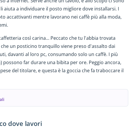
 a internet. Serve anche un tavolo, e allo scopo ci sono
i aiuta a individuare il posto migliore dove installarsi. I
oto accattivanti mentre lavorano nei caffè più alla moda,
emi.
affetteria così carina... Peccato che tu l'abbia trovata
è che un posticino tranquillo viene preso d'assalto dai
ti, davanti al loro pc, consumando solo un caffè. I più
ta) possono far durare una bibita per ore. Peggio ancora,
spese del titolare, e questa è la goccia che fa traboccare il
ali
co dove lavori