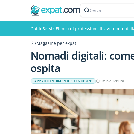
Cerca
Guide
Servizi
Elenco di professionisti
Lavoro
Immobili
/
Magazine per expat
Nomadi digitali: come 
ospita
APPROFONDIMENTI E TENDENZE
3 min di lettura