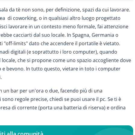
ala da tè non sono, per definizione, spazi da cui lavorare.
area di coworking, o in qualsiasi altro luogo progettato
isci lavorare in un contesto meno formale, fai attenzione
rebbe cacciarti dal suo locale. In Spagna, Germania o
i "off-limits" dato che accendere il portatile è vietato.
madi digitali (e soprattutto i loro computer), quando
l locale, che si propone come uno spazio accogliente dove
 e bevono. In tutto questo, vietare in toto i computer
.
 in un bar per un'ora o due, facendo più di una
ono regole precise, chiedi se puoi usare il pc. Se ti è
 presa di corrente (porta una batteria di riserva) e ordina
iti alla comunità