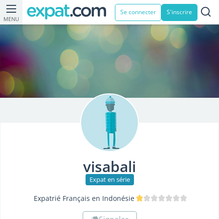
Se connecter
S'inscrire
MENU
visabali
Expat en série
Expatrié Français en Indonésie