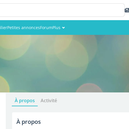
lier
Petites annonces
Forum
Plus
Événements
Membres
Photos
À propos
Activité
À propos