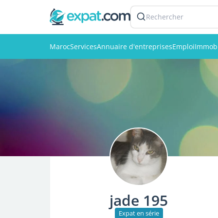
Rechercher
Maroc
Services
Annuaire d'entreprises
Emploi
Immobi
jade 195
Expat en série