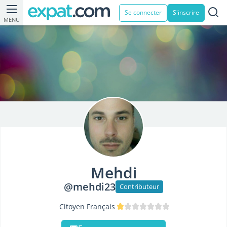
Se connecter
S'inscrire
MENU
Mehdi
@mehdi23
Contributeur
Citoyen Français