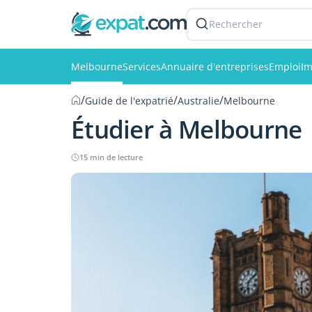
Rechercher
Melbourne
Services
Annuaire d'entreprises
Emploi
Im
/
/
/
Guide de l'expatrié
Australie
Melbourne
Étudier à Melbourne
15 min de lecture