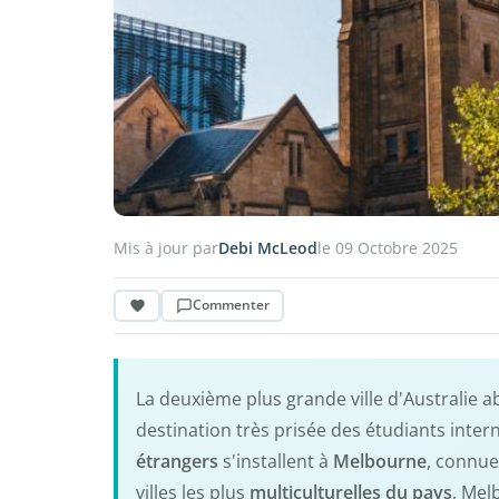
Mis à jour par
Debi McLeod
le 09 Octobre 2025
Commenter
La deuxième plus grande ville d'Australie ab
destination très prisée des étudiants inte
étrangers
s'installent à
Melbourne
, connu
villes les plus
multiculturelles du pays
, Mel