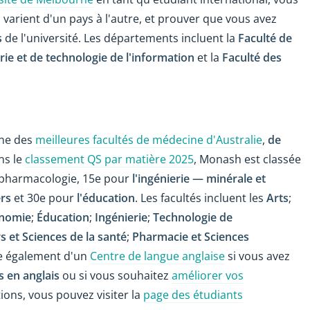
 varient d'un pays à l'autre, et prouver que vous avez
s
de l'université. Les départements incluent la
Faculté de
rie et de technologie de l'information
et la
Faculté des
une des
meilleures facultés de médecine d'Australie
,
de
ns le
classement QS par matière 2025
, Monash est classée
 pharmacologie, 15e pour
l'ingénierie — minérale et
ers
et 30e pour
l'éducation
. Les facultés incluent les
Arts
;
nomie
;
Éducation
;
Ingénierie
;
Technologie de
s et Sciences de la santé
;
Pharmacie et Sciences
e également d'un
Centre de langue anglaise
si vous avez
s en anglais
ou si vous souhaitez
améliorer vos
ions, vous pouvez visiter la
page des étudiants