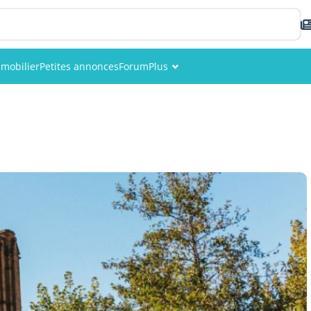
mobilier
Petites annonces
Forum
Plus
Événements
Membres
Photos