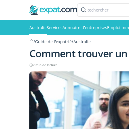
Rechercher
Australie
Services
Annuaire d'entreprises
Emploi
Immo
/
/
Guide de l'expatrié
Australie
Comment trouver un s
7 min de lecture