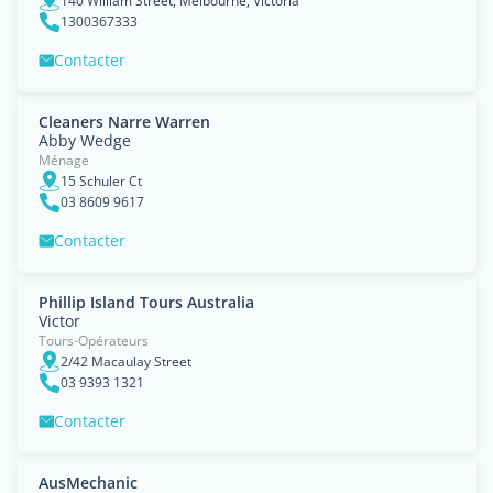
140 William Street, Melbourne, Victoria
1300367333
Contacter
Cleaners Narre Warren
Abby Wedge
Ménage
15 Schuler Ct
03 8609 9617
Contacter
Phillip Island Tours Australia
Victor
Tours-Opérateurs
2/42 Macaulay Street
03 9393 1321
Contacter
AusMechanic