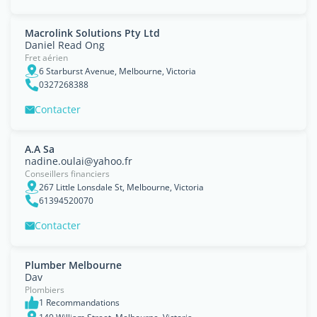
Macrolink Solutions Pty Ltd
Daniel Read Ong
Fret aérien
6 Starburst Avenue, Melbourne, Victoria
0327268388
Contacter
A.A Sa
nadine.oulai@yahoo.fr
Conseillers financiers
267 Little Lonsdale St, Melbourne, Victoria
61394520070
Contacter
Plumber Melbourne
Dav
Plombiers
1 Recommandations