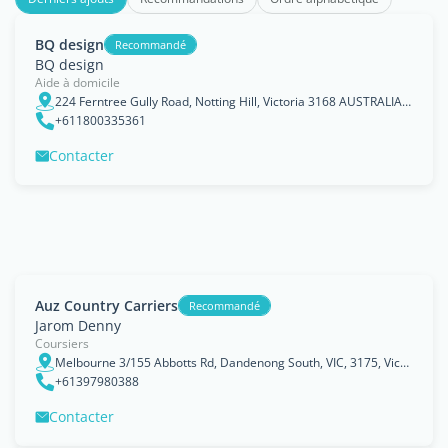
BQ design
Recommandé
BQ design
Aide à domicile
224 Ferntree Gully Road, Notting Hill, Victoria 3168 AUSTRALIA, Melbourne
+611800335361
Contacter
Auz Country Carriers
Recommandé
Jarom Denny
Coursiers
Melbourne 3/155 Abbotts Rd, Dandenong South, VIC, 3175, Victoria
+61397980388
Contacter