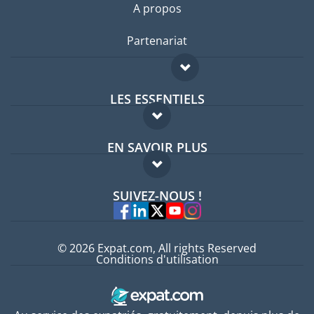
A propos
Partenariat
LES ESSENTIELS
Forum expatriés
EN SAVOIR PLUS
Guides pays
FAQ
Offres d'emploi
SUIVEZ-NOUS !
Experts
© 2026 Expat.com, All rights Reserved
Conditions d'utilisation