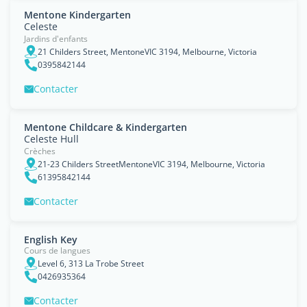
Mentone Kindergarten
Celeste
Jardins d'enfants
21 Childers Street, MentoneVIC 3194, Melbourne, Victoria
0395842144
Contacter
Mentone Childcare & Kindergarten
Celeste Hull
Crèches
21-23 Childers StreetMentoneVIC 3194, Melbourne, Victoria
61395842144
Contacter
English Key
Cours de langues
Level 6, 313 La Trobe Street
0426935364
Contacter