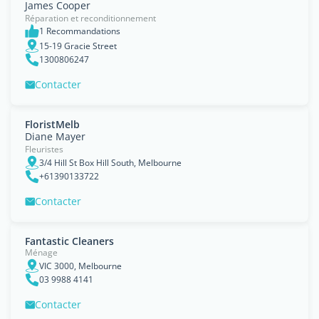
James Cooper
Réparation et reconditionnement
1 Recommandations
15-19 Gracie Street
1300806247
Contacter
FloristMelb
Diane Mayer
Fleuristes
3/4 Hill St Box Hill South, Melbourne
+61390133722
Contacter
Fantastic Cleaners
Ménage
VIC 3000, Melbourne
03 9988 4141
Contacter