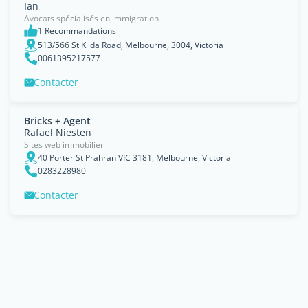
Ian
Avocats spécialisés en immigration
1 Recommandations
513/566 St Kilda Road, Melbourne, 3004, Victoria
0061395217577
Contacter
Bricks + Agent
Rafael Niesten
Sites web immobilier
40 Porter St Prahran VIC 3181, Melbourne, Victoria
0283228980
Contacter