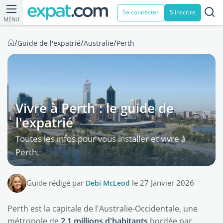
Se connecter
S'inscrire
MENU
/
/
/
Guide de l'expatrié
Australie
Perth
Vivre à Perth : le guide de
l'expatrié
Toutes les infos pour vous installer et vivre à
Perth.
Guide rédigé par
Debi McLeod
le 27 Janvier 2026
Perth est la capitale de l'Australie-Occidentale, une
métropole de
2,1 millions d'habitants
bordée par