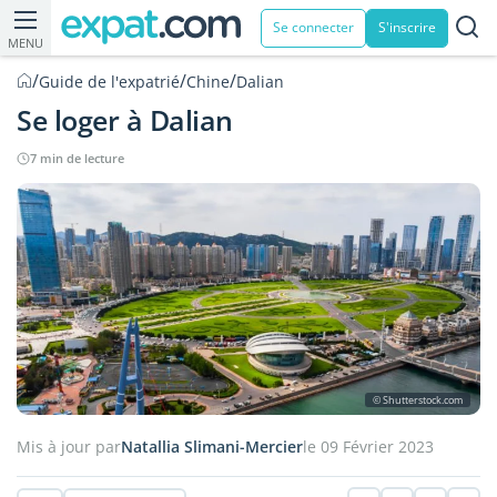
Se connecter
S'inscrire
MENU
/
/
/
Guide de l'expatrié
Chine
Dalian
Se loger à Dalian
7 min de lecture
© Shutterstock.com
Mis à jour par
Natallia Slimani-Mercier
le 09 Février 2023