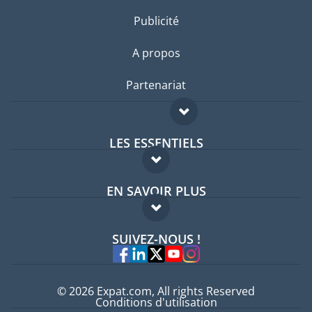
Publicité
A propos
Partenariat
LES ESSENTIELS
Forum expatriés
EN SAVOIR PLUS
Guides pays
FAQ
Offres d'emploi
SUIVEZ-NOUS !
Experts
© 2026 Expat.com, All rights Reserved
Conditions d'utilisation