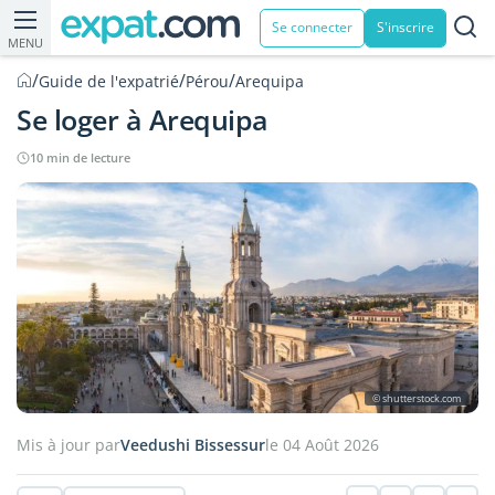
Se connecter
S'inscrire
MENU
/
/
/
Guide de l'expatrié
Pérou
Arequipa
Se loger à Arequipa
10 min de lecture
© shutterstock.com
Mis à jour par
Veedushi Bissessur
le 04 Août 2026