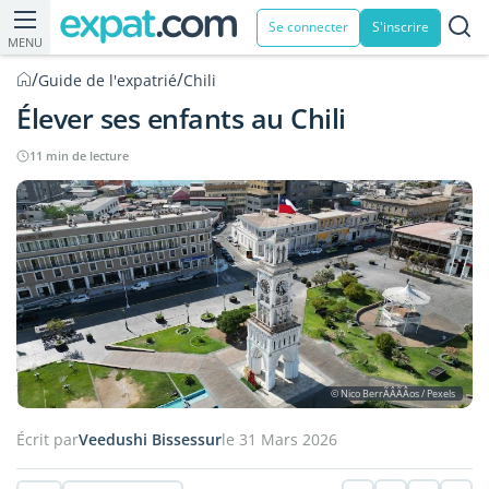
Se connecter
S'inscrire
MENU
/
/
Guide de l'expatrié
Chili
Élever ses enfants au Chili
11 min de lecture
© Nico BerrÃÂÃÂ­os / Pexels
Écrit par
Veedushi Bissessur
le 31 Mars 2026