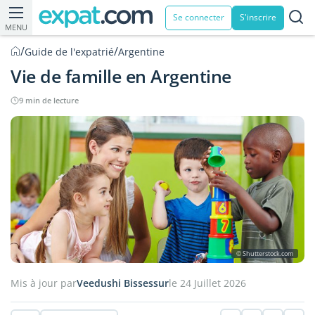
Se connecter
S'inscrire
MENU
/
/
Guide de l'expatrié
Argentine
Vie de famille en Argentine
9 min de lecture
© Shutterstock.com
Mis à jour par
Veedushi Bissessur
le 24 Juillet 2026