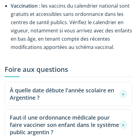
Vaccination :
les vaccins du calendrier national sont
gratuits et accessibles sans ordonnance dans les
centres de santé publics. Vérifiez le calendrier en
vigueur, notamment si vous arrivez avec des enfants
en bas âge, en tenant compte des récentes
modifications apportées au schéma vaccinal.
Foire aux questions
À quelle date débute l'année scolaire en
+
Argentine ?
Il n'existe pas de date unique à l'échelle nationale :
Faut-il une ordonnance médicale pour
chaque province et la Ville autonome de Buenos Aires
faire vacciner son enfant dans le système
fixent leurs propres dates. CABA commence
+
public argentin ?
généralement le 25 février ; la province de Buenos