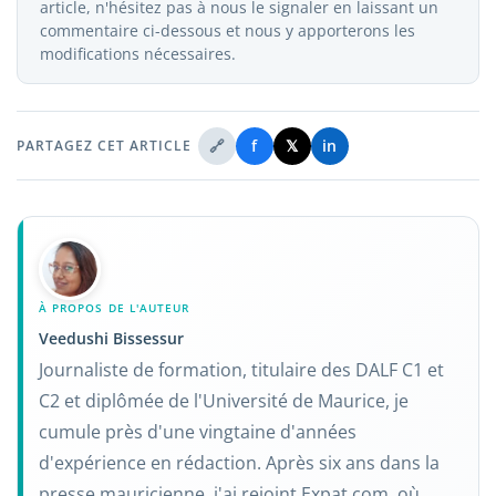
article, n'hésitez pas à nous le signaler en laissant un
conditions supplémentaires ; il est donc conseillé de
commentaire ci-dessous et nous y apporterons les
se renseigner auprès de la mairie compétente avant
modifications nécessaires.
de débuter les démarches.
🔗
f
𝕏
in
PARTAGEZ CET ARTICLE
À PROPOS DE L'AUTEUR
Veedushi Bissessur
Journaliste de formation, titulaire des DALF C1 et
C2 et diplômée de l'Université de Maurice, je
cumule près d'une vingtaine d'années
d'expérience en rédaction. Après six ans dans la
presse mauricienne, j'ai rejoint Expat.com, où