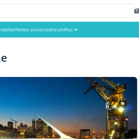
obilier
Petites annonces
Forum
Plus
Événements
ne
Membres
Photos