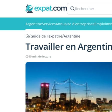
Rechercher
Argentine
Services
Annuaire d'entreprises
Emploi
Imm
/
/
Guide de l'expatrié
Argentine
Travailler en Argenti
10 min de lecture