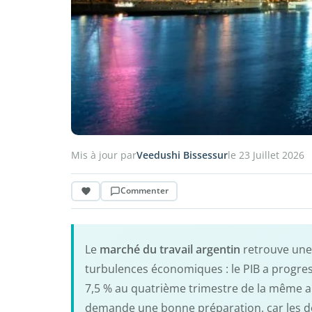
Mis à jour par
Veedushi Bissessur
le 23 Juillet 2026
Commenter
Le
marché du travail argentin
retrouve une
turbulences économiques : le PIB a progress
7,5 % au quatrième trimestre de la même an
demande une bonne préparation, car les dém