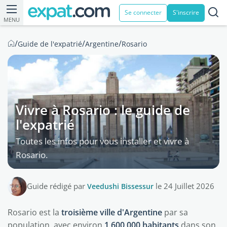
Se connecter
S'inscrire
MENU
/
/
/
Guide de l'expatrié
Argentine
Rosario
Vivre à Rosario : le guide de
l'expatrié
Toutes les infos pour vous installer et vivre à
Rosario.
Guide rédigé par
Veedushi Bissessur
le 24 Juillet 2026
Rosario est la
troisième ville d'Argentine
par sa
population, avec environ
1 600 000 habitants
dans son