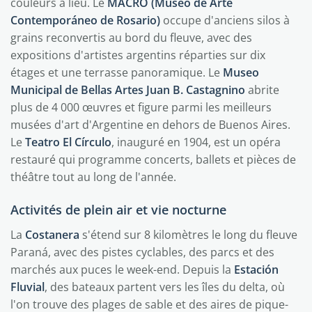
couleurs a lieu. Le
MACRO (Museo de Arte
Contemporáneo de Rosario)
occupe d'anciens silos à
grains reconvertis au bord du fleuve, avec des
expositions d'artistes argentins réparties sur dix
étages et une terrasse panoramique. Le
Museo
Municipal de Bellas Artes Juan B. Castagnino
abrite
plus de 4 000 œuvres et figure parmi les meilleurs
musées d'art d'Argentine en dehors de Buenos Aires.
Le
Teatro El Círculo
, inauguré en 1904, est un opéra
restauré qui programme concerts, ballets et pièces de
théâtre tout au long de l'année.
Activités de plein air et vie nocturne
La
Costanera
s'étend sur 8 kilomètres le long du fleuve
Paraná, avec des pistes cyclables, des parcs et des
marchés aux puces le week-end. Depuis la
Estación
Fluvial
, des bateaux partent vers les îles du delta, où
l'on trouve des plages de sable et des aires de pique-