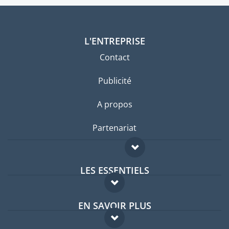
L'ENTREPRISE
Contact
Publicité
A propos
Partenariat
LES ESSENTIELS
Forum expatriés
EN SAVOIR PLUS
Guides pays
FAQ