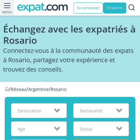
Se connecter
S'inscrire
MENU
Échangez avec les expatriés à
Rosario
Connectez-vous à la communauté des expats
à Rosario, partagez votre expérience et
trouvez des conseils.
/
/
/
Réseau
Argentine
Rosario
Destination
Nationalité
Age
Statut