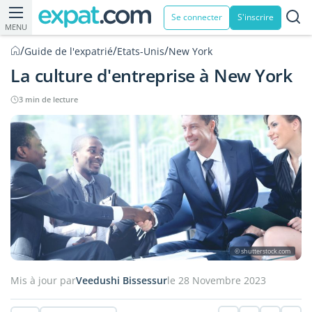
Se connecter
S'inscrire
MENU
/
/
/
Guide de l'expatrié
Etats-Unis
New York
La culture d'entreprise à New York
3 min de lecture
© shutterstock.com
Mis à jour par
Veedushi Bissessur
le 28 Novembre 2023