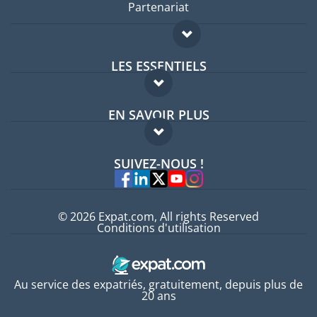
Partenariat
LES ESSENTIELS
Forum expatriés
EN SAVOIR PLUS
Guides pays
FAQ
Offres d'emploi
SUIVEZ-NOUS !
Experts
© 2026 Expat.com, All rights Reserved
Conditions d'utilisation
Au service des expatriés, gratuitement, depuis plus de
20 ans