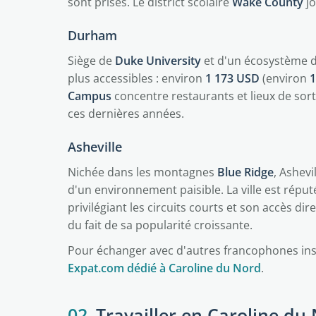
sont prisés. Le district scolaire
Wake County
jo
Durham
Siège de
Duke University
et d'un écosystème 
plus accessibles : environ
1 173 USD
(environ
1
Campus
concentre restaurants et lieux de sort
ces dernières années.
Asheville
Nichée dans les montagnes
Blue Ridge
, Ashevi
d'un environnement paisible. La ville est réput
privilégiant les circuits courts et son accès dir
du fait de sa popularité croissante.
Pour échanger avec d'autres francophones inst
Expat.com dédié à Caroline du Nord
.
02
Travailler en Caroline du 