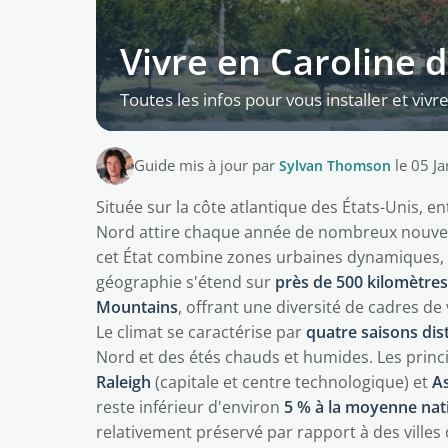
Vivre en Caroline d
Toutes les infos pour vous installer et viv
Guide mis à jour par
Sylvan Thomson
le 05 J
Située sur la côte atlantique des États-Unis, ent
Nord attire chaque année de nombreux nouvea
cet État combine zones urbaines dynamiques, 
géographie s'étend sur
près de 500 kilomètres
Mountains
, offrant une diversité de cadres de 
Le climat se caractérise par
quatre saisons dis
Nord et des étés chauds et humides. Les prin
Raleigh
(capitale et centre technologique) et
As
reste inférieur d'environ
5 % à la moyenne nat
relativement préservé par rapport à des ville