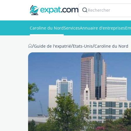
Rechercher
Caroline du Nord
Services
Annuaire d'entreprises
Em
/
/
/
Guide de l'expatrié
Etats-Unis
Caroline du Nord