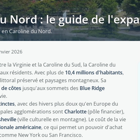
u Nord : le guide de l'expa
re en Caroline du Nord.
anvier 2026
re la Virginie et la Caroline du Sud, la Caroline du
ux résidents. Avec plus de
10,4 millions d'habitants
,
littoral préservé et paysages montagneux. Sa
 de côtes
jusqu'aux sommets des
Blue Ridge
vie.
tinctes
, avec des hivers plus doux qu'en Europe du
cipales agglomérations sont
Charlotte
(pôle financier),
heville
(ville culturelle en montagne). Le coût de la vie
ionale américaine
, ce qui permet un pouvoir d'achat
s comme New York ou San Francisco.