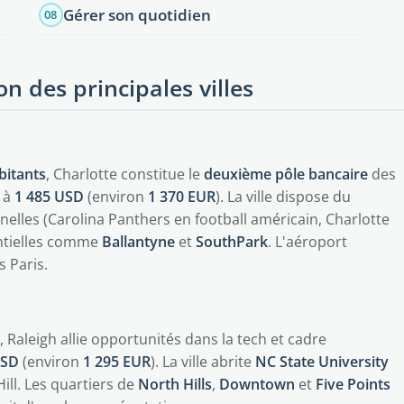
Gérer son quotidien
08
on des principales villes
bitants
, Charlotte constitue le
deuxième pôle bancaire
des
t à
1 485 USD
(environ
1 370 EUR
). La ville dispose du
nelles (Carolina Panthers en football américain, Charlotte
entielles comme
Ballantyne
et
SouthPark
. L'aéroport
s Paris.
, Raleigh allie opportunités dans la tech et cadre
USD
(environ
1 295 EUR
). La ville abrite
NC State University
ill. Les quartiers de
North Hills
,
Downtown
et
Five Points