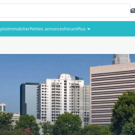
ploi
Immobilier
Petites annonces
Forum
Plus
Événements
Membres
Photos