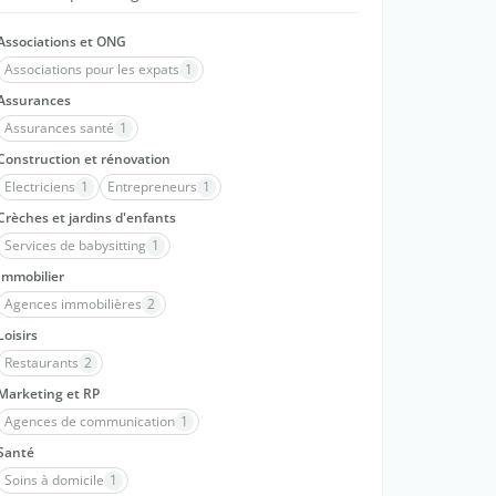
Associations et ONG
Associations pour les expats
1
Assurances
Assurances santé
1
Construction et rénovation
Electriciens
1
Entrepreneurs
1
Crèches et jardins d'enfants
Services de babysitting
1
Immobilier
Agences immobilières
2
Loisirs
Restaurants
2
Marketing et RP
Agences de communication
1
Santé
Soins à domicile
1