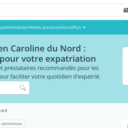
ploi
Immobilier
Petites annonces
Forum
Plus
Événements
en Caroline du Nord :
Membres
 pour votre expatriation
Photos
et prestataires recommandés pour les
ur faciliter votre quotidien d'expatrié.
Nord
 alphabétique