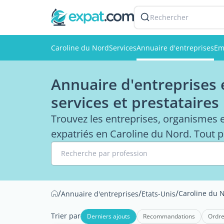
Rechercher
Caroline du Nord
Services
Annuaire d'entreprises
Em
Annuaire d'entreprises 
services et prestataires
Trouvez les entreprises, organismes 
expatriés en Caroline du Nord. Tout po
Recherche par profession
/
/
/
Caroline du 
Annuaire d'entreprises
Etats-Unis
Trier par
Derniers ajouts
Recommandations
Ordre