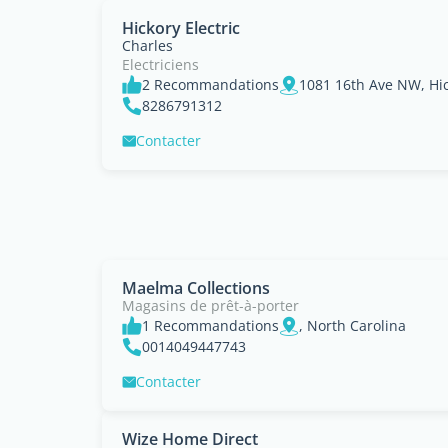
Hickory Electric
Charles
Electriciens
2 Recommandations
1081 16th Ave NW, Hic
8286791312
Contacter
Maelma Collections
Magasins de prêt-à-porter
1 Recommandations
, North Carolina
0014049447743
Contacter
Wize Home Direct