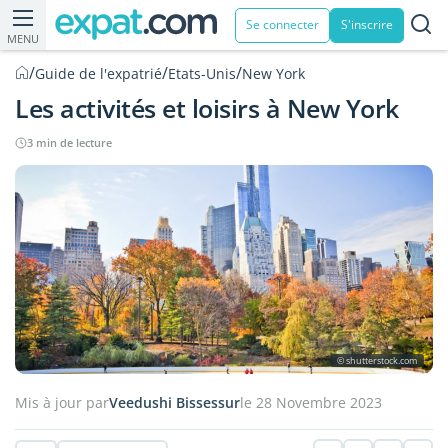
Se connecter
S'inscrire
MENU
/
/
/
Guide de l'expatrié
Etats-Unis
New York
Les activités et loisirs à New York
3 min de lecture
© shutterstock.com
Mis à jour par
Veedushi Bissessur
le 28 Novembre 2023