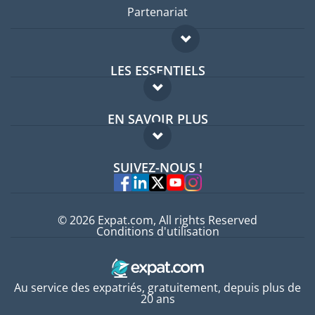
Partenariat
LES ESSENTIELS
Forum expatriés
EN SAVOIR PLUS
Guides pays
FAQ
Offres d'emploi
SUIVEZ-NOUS !
Experts
© 2026 Expat.com, All rights Reserved
Conditions d'utilisation
Au service des expatriés, gratuitement, depuis plus de
20 ans