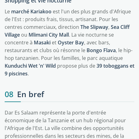
Shopping et vie nocturne
Le
marché Kariakoo
est l'un des plus grands d'Afrique
de l'Est : produits frais, tissus, artisanat. Pour les
centres commerciaux, direction
The Slipway
,
Sea Cliff
Village
ou
Mlimani City Mall
. La vie nocturne se
concentre à
Masaki
et
Oyster Bay
, avec bars,
restaurants et clubs où résonne le
Bongo Flava
, le hip-
hop tanzanien. Pour les familles, le parc aquatique
Kunduchi Wet 'n' Wild
propose plus de
39 toboggans et
9 piscines
.
08
En bref
Dar Es Salaam représente la porte d'entrée
économique de la Tanzanie et un hub régional pour
l'Afrique de l'Est. La ville combine des opportunités
professionnelles dans les secteurs des mines, de la