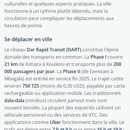
culturelles et quelques aspects pratiques. La ville
fonctionne à un rythme plutôt détendu, mais la
circulation peut compliquer les déplacements aux
heures de pointe.
Se déplacer en ville
Le réseau
Dar Rapid Transit (DART)
constitue l'épine
dorsale des transports en commun. La
Phase I
couvre
21 km
de Kimara à Kivukoni et transporte plus de
200
000 passagers par jour
. La
Phase II
(de Gerezani à
Mbagala) est entrée en service fin 2025. Le trajet coûte
environ
750 TZS
(moins de 0,30 USD), payable par carte
rechargeable ou application mobile. Les traditionnels
dala-dala
(minibus) circulent partout mais sont
souvent bondés. La plupart des expatriés utilisent un
véhicule personnel ou des services de VTC. Des
applications comme
Uber
fonctionnent dans la ville. Le
trafic est dense entre
7 h et 9 h
puis entre
16 h et 19 h
: