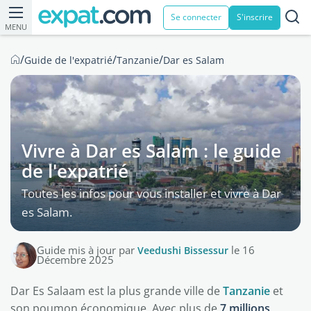
Se connecter
S'inscrire
MENU
/
/
/
Guide de l'expatrié
Tanzanie
Dar es Salam
Vivre à Dar es Salam : le guide
de l'expatrié
Toutes les infos pour vous installer et vivre à Dar
es Salam.
Guide mis à jour par
Veedushi Bissessur
le 16
Décembre 2025
Dar Es Salaam est la plus grande ville de
Tanzanie
et
son poumon économique. Avec plus de
7 millions