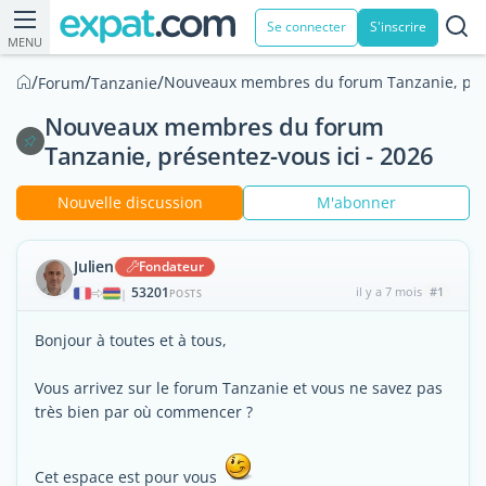
Se connecter
S'inscrire
MENU
/
/
/
Nouveaux membres du forum Tanzanie, prés
Forum
Tanzanie
Nouveaux membres du forum
Tanzanie, présentez-vous ici - 2026
Nouvelle discussion
M'abonner
Julien
Fondateur
53201
il y a 7 mois
#1
|
POSTS
Bonjour à toutes et à tous,
Vous arrivez sur le forum Tanzanie et vous ne savez pas
très bien par où commencer ?
Cet espace est pour vous