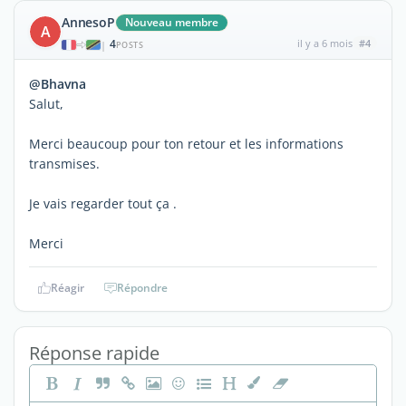
AnnesoP
Nouveau membre
A
4
il y a 6 mois
#4
|
POSTS
@Bhavna
Salut,
Merci beaucoup pour ton retour et les informations
transmises.
Je vais regarder tout ça .
Merci
Réagir
Répondre
Réponse rapide