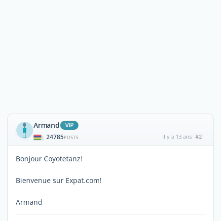
Armand
ViP
24785
il y a 13 ans
#2
|
POSTS
Bonjour Coyotetanz!
Bienvenue sur Expat.com!
Armand