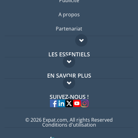
Publicité
A propos
Partenariat
LES ESSENTIELS
Forum expatriés
EN SAVOIR PLUS
Guides pays
FAQ
Offres d'emploi
SUIVEZ-NOUS !
Experts
© 2026 Expat.com, All rights Reserved
Conditions d'utilisation