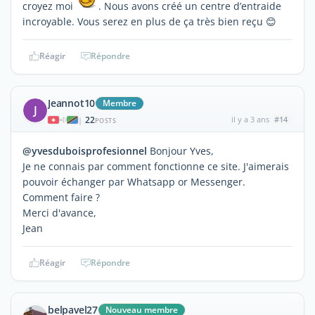
croyez moi
. Nous avons créé un centre d’entraide
incroyable. Vous serez en plus de ça très bien reçu 😊
Réagir
Répondre
Jeannot10
Membre
J
22
il y a 3 ans
#14
|
POSTS
@yvesduboisprofesionnel
Bonjour Yves,
Je ne connais par comment fonctionne ce site. J'aimerais
pouvoir échanger par Whatsapp or Messenger.
Comment faire ?
Merci d'avance,
Jean
Réagir
Répondre
belpavel27
Nouveau membre