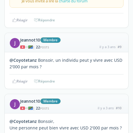
Je vous invite à lire la
charte du forum
Réagir
Répondre
Jeannot10
Membre
J
22
il y a 3 ans
#9
|
POSTS
@Coyotetanz
Bonsoir, un individu peut y vivre avec USD
2'000 par mois ?
Réagir
Répondre
Jeannot10
Membre
J
22
il y a 3 ans
#10
|
POSTS
@Coyotetanz
Bonsoir,
Une personne peut bien vivre avec USD 2'000 par mois ?