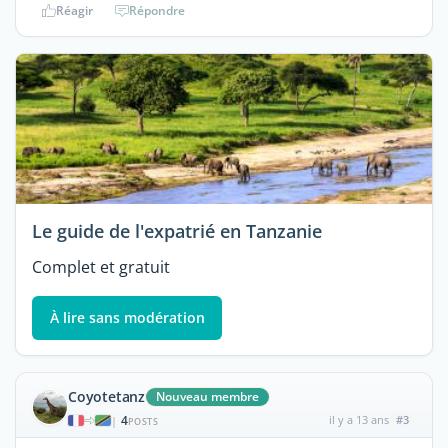
Réagir
Répondre
Le guide de l'expatrié en Tanzanie
Complet et gratuit
À lire sans modération
Coyotetanz
Nouveau membre
4
il y a 13 ans
#3
|
POSTS