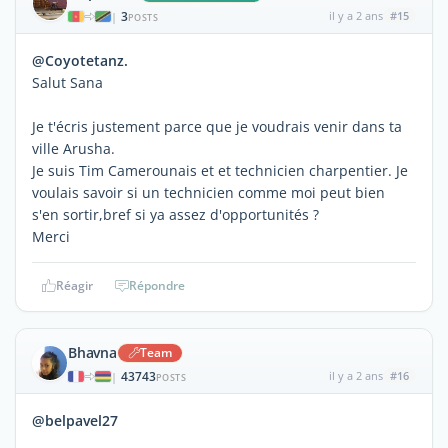
3
il y a 2 ans
#15
|
POSTS
@Coyotetanz.
Salut Sana
Je t'écris justement parce que je voudrais venir dans ta
ville Arusha.
Je suis Tim Camerounais et et technicien charpentier. Je
voulais savoir si un technicien comme moi peut bien
s'en sortir,bref si ya assez d'opportunités ?
Merci
Réagir
Répondre
Bhavna
Team
43743
il y a 2 ans
#16
|
POSTS
@belpavel27