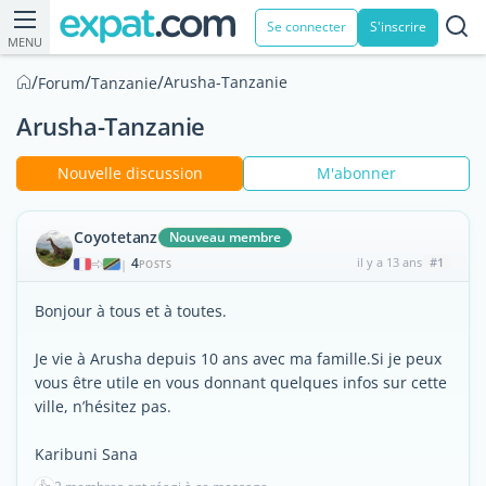
Se connecter
S'inscrire
MENU
/
/
/
Arusha-Tanzanie
Forum
Tanzanie
Arusha-Tanzanie
Nouvelle discussion
M'abonner
Coyotetanz
Nouveau membre
4
il y a 13 ans
#1
|
POSTS
Bonjour à tous et à toutes.
Je vie à Arusha depuis 10 ans avec ma famille.Si je peux
vous être utile en vous donnant quelques infos sur cette
ville, n’hésitez pas.
Karibuni Sana